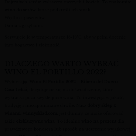
Dojrzałych serów, zwłaszcza owczych i kozich. To znakomite
wino do serów
, które podkreśli ich smak.
Wędlin i pasztetów.
Dania z grzybami.
Serwujcie je w temperaturze 16-18°C, aby w pełni docenić
jego bogactwo i złożoność.
DLACZEGO WARTO WYBRAĆ
WINO EL PORTILLO 2022?
Wybierając
Wino El Portillo 2022 – Ribera del Duero –
Casa Lebai
, decydujecie się na doświadczenie, które
wykracza poza zwykłe picie wina. To inwestycja w jakość,
tradycję i niezapomniane chwile. Nasz
dobry sklep z
winami
,
winnysklad.com
, jest dumny, że może oferować
takie
ekskluzywne wina
. To idealne
wino na prezent
dla
prawdziwego konesera lub sposób na uczczenie wyjątkowej