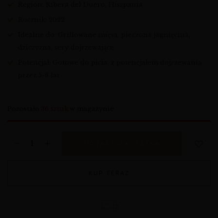
Region: Ribera del Duero, Hiszpania
Rocznik: 2022
Idealne do: Grillowane mięsa, pieczona jagnięcina,
dziczyzna, sery dojrzewające
Potencjał: Gotowe do picia, z potencjałem dojrzewania
przez 5-8 lat
Pozostało
36 sztuk
w magazynie
DODAJ DO KOSZYKA
KUP TERAZ