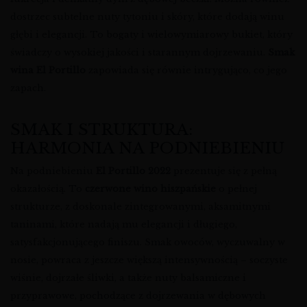
dostrzec subtelne nuty tytoniu i skóry, które dodają winu
głębi i elegancji. To bogaty i wielowymiarowy bukiet, który
świadczy o wysokiej jakości i starannym dojrzewaniu.
Smak
wina El Portillo
zapowiada się równie intrygująco, co jego
zapach.
SMAK I STRUKTURA:
HARMONIA NA PODNIEBIENIU
Na podniebieniu
El Portillo 2022
prezentuje się z pełną
okazałością. To
czerwone wino hiszpańskie
o pełnej
strukturze, z doskonale zintegrowanymi, aksamitnymi
taninami, które nadają mu elegancji i długiego,
satysfakcjonującego finiszu. Smak owoców, wyczuwalny w
nosie, powraca z jeszcze większą intensywnością – soczyste
wiśnie, dojrzałe śliwki, a także nuty balsamiczne i
przyprawowe, pochodzące z dojrzewania w dębowych