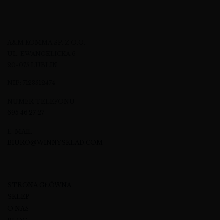
A&M KOMMA SP. Z O.O.
UL. EWANGELICKA 6
20-075 LUBLIN
NIP: 7123512474
NUMER TELEFONU
695 46 27 27
E-MAIL
BIURO@WINNYSKLAD.COM
STRONA GŁÓWNA
SKLEP
O NAS