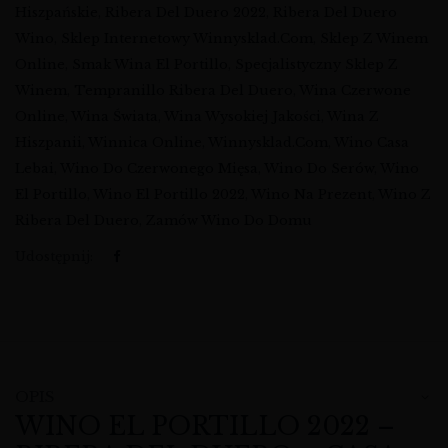
Hiszpańskie
,
Ribera Del Duero 2022
,
Ribera Del Duero
Wino
,
Sklep Internetowy Winnysklad.com
,
Sklep Z Winem
Online
,
Smak Wina El Portillo
,
Specjalistyczny Sklep Z
Winem
,
Tempranillo Ribera Del Duero
,
Wina Czerwone
Online
,
Wina Świata
,
Wina Wysokiej Jakości
,
Wina Z
Hiszpanii
,
Winnica Online
,
Winnysklad.com
,
Wino Casa
Lebai
,
Wino Do Czerwonego Mięsa
,
Wino Do Serów
,
Wino
El Portillo
,
Wino El Portillo 2022
,
Wino Na Prezent
,
Wino Z
Ribera Del Duero
,
Zamów Wino Do Domu
Udostępnij:
OPIS
WINO EL PORTILLO 2022 –