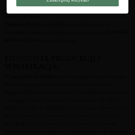
Zaakceptuj wszystko
winorośli do głębokiego wnikania w ziemię, czerpiąc z niej
wszystkie niuanse terroir. To unikalna
charakterystyka
Ribera del Duero
, która odróżnia tutejsze wina od innych.
Tempranillo Ribera del Duero
uprawiane w tych
warunkach osiąga swoją pełnię wyrazu, co czyni
El Portillo
Ribera del Duero
tak wyjątkowym.
FILOZOFIA PRODUKCJI I
WINIFIKACJA
W
Casa Lebai El Portillo
, proces produkcji wina to sztuka, w
której tradycja spotyka się z nowoczesnością. Grona
Tempranillo są zbierane ręcznie, z największą starannością,
a następnie rygorystycznie selekcjonowane, aby tylko te
najlepsze trafiły do winifikacji. Fermentacja odbywa się w
kontrolowanej temperaturze, co pozwala na ekstrakcję
głębokiego koloru i bogatych aromatów, jednocześnie
zachowując świeżość owocu. Po fermentacji wino dojrzewa