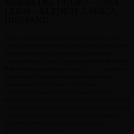
RIBERA DEL DUERO – CASA
LEBAI – KLEJNOT Z SERCA
HISZPANII
Witajcie w świecie prawdziwej hiszpańskiej pasji i winnej
maestrii! Przed Wami butelka, która przeniesie Was prosto
do słonecznej Hiszpanii, w samo serce legendarnego
regionu Ribera del Duero. Przedstawiamy
Wino El Portillo
2022
od cenionego producenta Casa Lebai – to prawdziwy
klejnot, który z dumą prezentujemy w naszym
sklep z
winem online
. To wytrawne, czerwone wino to
kwintesencja elegancji, mocy i harmonii, idealne dla
koneserów poszukujących autentycznych doznań. Każdy łyk
to opowieść o ziemi, słońcu i ludzkiej pracy, która przekłada
się na niezapomniane wrażenia. Jeśli szukacie
najlepsze
wina hiszpańskie
, właśnie znaleźliście jednego z
pretendentów do tego tytułu.