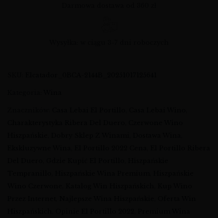
Darmowa dostawa od 360 zł
Wysyłka: w ciągu 3-7 dni roboczych
SKU:
Elcatador_0BCA-2144B_20251017125641
Kategoria:
Wina
Znaczników:
Casa Lebai El Portillo
,
Casa Lebai Wino
,
Charakterystyka Ribera Del Duero
,
Czerwone Wino
Hiszpańskie
,
Dobry Sklep Z Winami
,
Dostawa Wina
,
Ekskluzywne Wina
,
El Portillo 2022 Cena
,
El Portillo Ribera
Del Duero
,
Gdzie Kupić El Portillo
,
Hiszpańskie
Tempranillo
,
Hiszpańskie Wina Premium
,
Hiszpańskie
Wino Czerwone
,
Katalog Win Hiszpańskich
,
Kup Wino
Przez Internet
,
Najlepsze Wina Hiszpańskie
,
Oferta Win
Hiszpańskich
,
Opinie El Portillo 2022
,
Premium Wina