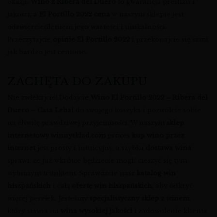
okazji.
Wino z Ribera del Duero
to gwarancja prestiżu i
jakości, a
El Portillo 2022 cena
w naszym sklepie jest
odzwierciedleniem jego wartości i unikalności.
Przeczytajcie
opinie El Portillo 2022
i przekonajcie się sami,
jak bardzo jest cenione.
ZACHĘTA DO ZAKUPU
Nie zwlekajcie! Dodajcie
Wino El Portillo 2022 – Ribera del
Duero – Casa Lebai
do swojego koszyka i pozwólcie sobie
na chwilę prawdziwej przyjemności. W naszym
sklep
internetowy winnysklad.com
proces
kup wino przez
internet
jest prosty i intuicyjny, a szybka
dostawa wina
sprawi, że już wkrótce będziecie mogli cieszyć się tym
wybitnym trunkiem. Sprawdźcie nasz
katalog win
hiszpańskich
i całą
ofertę win hiszpańskich
, aby odkryć
więcej perełek. Jesteśmy
specjalistyczny sklep z winem
,
który stawia na
wina wysokiej jakości
i zadowolenie klienta.