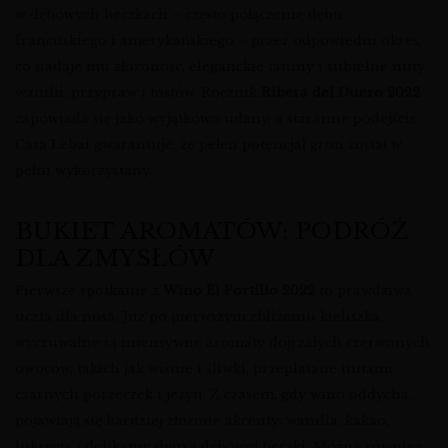
w dębowych beczkach – często połączenie dębu
francuskiego i amerykańskiego – przez odpowiedni okres,
co nadaje mu złożoność, eleganckie taniny i subtelne nuty
wanilii, przypraw i tostów. Rocznik
Ribera del Duero 2022
zapowiada się jako wyjątkowo udany, a staranne podejście
Casa Lebai gwarantuje, że pełen potencjał gron został w
pełni wykorzystany.
BUKIET AROMATÓW: PODRÓŻ
DLA ZMYSŁÓW
Pierwsze spotkanie z
Wino El Portillo 2022
to prawdziwa
uczta dla nosa. Już po pierwszym zbliżeniu kieliszka,
wyczuwalne są intensywne aromaty dojrzałych czerwonych
owoców, takich jak wiśnie i śliwki, przeplatane nutami
czarnych porzeczek i jeżyn. Z czasem, gdy wino oddycha,
pojawiają się bardziej złożone akcenty: wanilia, kakao,
lukrecja i delikatny dym z dębowej beczki. Można również