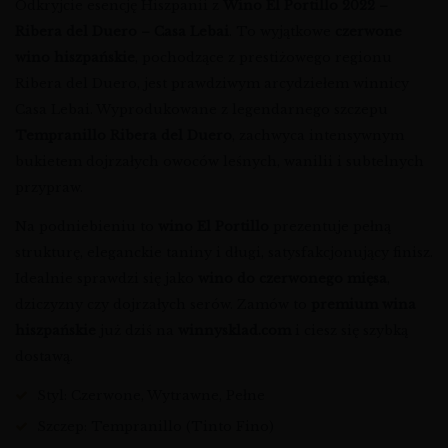
Odkryjcie esencję Hiszpanii z
Wino El Portillo 2022 –
Ribera del Duero – Casa Lebai
. To wyjątkowe
czerwone
wino hiszpańskie
, pochodzące z prestiżowego regionu
Ribera del Duero, jest prawdziwym arcydziełem winnicy
Casa Lebai. Wyprodukowane z legendarnego szczepu
Tempranillo Ribera del Duero
, zachwyca intensywnym
bukietem dojrzałych owoców leśnych, wanilii i subtelnych
przypraw.
Na podniebieniu to
wino El Portillo
prezentuje pełną
strukturę, eleganckie taniny i długi, satysfakcjonujący finisz.
Idealnie sprawdzi się jako
wino do czerwonego mięsa
,
dziczyzny czy dojrzałych serów. Zamów to
premium wina
hiszpańskie
już dziś na
winnysklad.com
i ciesz się szybką
dostawą.
Styl: Czerwone, Wytrawne, Pełne
Szczep: Tempranillo (Tinto Fino)