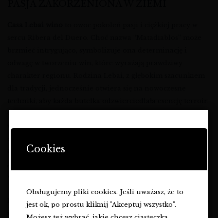
PASJA ZAKORZENIONA W ZIEMI
Casa Lebai wino
to owoc pokoleń pasji i ciężkiej pracy w
sercu Ribera del Duero. Choć nazwa “Matadiablos” może
brzmieć intrygująco, symbolizuje ona determinację i
odwagę w tworzeniu win, które wyrażają prawdziwy
charakter regionu. Rodzina Lebai, z głębokim szacunkiem
dla tradycji, jednocześnie otwiera się na nowoczesne
techniki, aby każda butelka odzwierciedlała esencję terroir.
Od samego początku ich misją było tworzenie
hiszpańskie
wino czerwone
, które nie tylko zachwyca, ale także
STRONA ZAWIERA OFERTĘ
opowiada historię. To właśnie dzięki takiemu podejściu,
DOTYCZĄCĄ NAPOJÓW
Cookies
ALKOHOLOWYCH I JEST
Casa Lebai Matadiablos
zyskało uznanie wśród koneserów.
PRZEZNACZONA TYLKO DLA
TERROIR I WINNICE: SEKRET
OSÓB PEŁNOLETNICH.
WYJĄTKOWEGO CHARAKTERU
Obsługujemy pliki cookies. Jeśli uważasz, że to
Czy masz ukończone
18
lat?
Region
Ribera del Duero
to prawdziwa perła hiszpańskiego
jest ok, po prostu kliknij "Akceptuj wszystko".
winiarstwa, słynąca z ekstremalnych warunków
TAK
Możesz też wybrać, jakie chcesz ciasteczka,