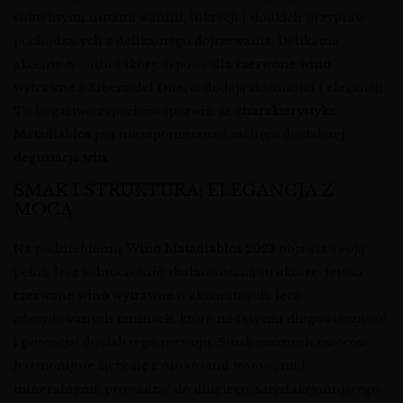
subtelnymi nutami wanilii, lukrecji i słodkich przypraw,
pochodzących z delikatnego dojrzewania. Delikatne
akcenty tytoniu i skóry, typowe dla
czerwone wino
wytrawne
z Ribera del Duero, dodają złożoności i elegancji.
To bogactwo zapachów sprawia, że
charakterystyka
Matadiablos
jest niezapomniana i zachęca do dalszej
degustacja win
.
SMAK I STRUKTURA: ELEGANCJA Z
MOCĄ
Na podniebieniu
Wino Matadiablos 2023
objawia swoją
pełną, lecz jednocześnie zbalansowaną strukturę. Jest to
czerwone wino wytrawne
o aksamitnych, lecz
zdecydowanych taninach, które nadają mu długowieczność
i potencjał do dalszego rozwoju. Smak czarnych owoców
harmonijnie łączy się z niuansami tostowymi i
mineralnymi, prowadząc do długiego, satysfakcjonującego