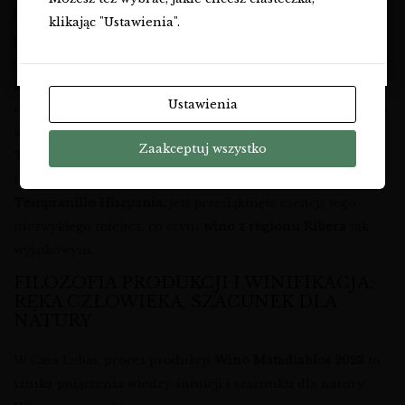
klimatycznych i unikalnych gleb. Winnice Casa Lebai
klikając "Ustawienia".
NIE
położone są na wysokościach, gdzie dni są upalne, a noce
chłodne, co sprzyja powolnemu dojrzewaniu winogron i
koncentracji aromatów. Gleby, bogate w wapień i glinę,
Ustawienia
nadają winu charakterystyczną mineralność i strukturę. To
właśnie w tych surowych, lecz hojnych warunkach, szczep
Zaakceptuj wszystko
Tinto Fino wino
(lokalna odmiana Tempranillo) osiąga
swoją pełnię. Każde grono, z którego powstaje
wino
Tempranillo Hiszpania
, jest przesiąknięte esencją tego
niezwykłego miejsca, co czyni
wino z regionu Ribera
tak
wyjątkowym.
FILOZOFIA PRODUKCJI I WINIFIKACJA:
RĘKA CZŁOWIEKA, SZACUNEK DLA
NATURY
W Casa Lebai, proces produkcji
Wino Matadiablos 2023
to
sztuka połączenia wiedzy, intuicji i szacunku dla natury.