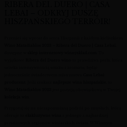
RIBERA DEL DUERO | CASA
LEBAI – ODKRYJ DUSZĘ
HISZPAŃSKIEGO TERROIR!
Przenieś się wprost do serca Hiszpanii z każdym kieliszkiem
Wino Matadiablos 2023 – Ribera del Duero | Casa Lebai
,
dostępne w
sklep internetowy winnysklad.com
. To
wyjątkowe
Ribera del Duero wino
to prawdziwa perła, która
urzeka intensywnością smaku i aromatu, będąc
jednocześnie świadectwem mistrzostwa
Casa Lebai
producent
. Jeśli szukasz
najlepsze wina hiszpańskie
, to
Wino Matadiablos 2023
jest pozycją obowiązkową w Twojej
kolekcja win
.
Przygotuj się na niezapomnianą podróż po zmysłach, którą
oferuje to
ekskluzywne wina
z jednego z najbardziej
prestiżowych regionów winiarskich świata. W Winnym