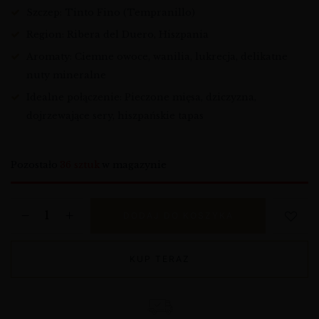
Szczep: Tinto Fino (Tempranillo)
Region: Ribera del Duero, Hiszpania
Aromaty: Ciemne owoce, wanilia, lukrecja, delikatne
nuty mineralne
Idealne połączenie: Pieczone mięsa, dziczyzna,
dojrzewające sery, hiszpańskie tapas
Pozostało
36 sztuk
w magazynie
DODAJ DO KOSZYKA
KUP TERAZ