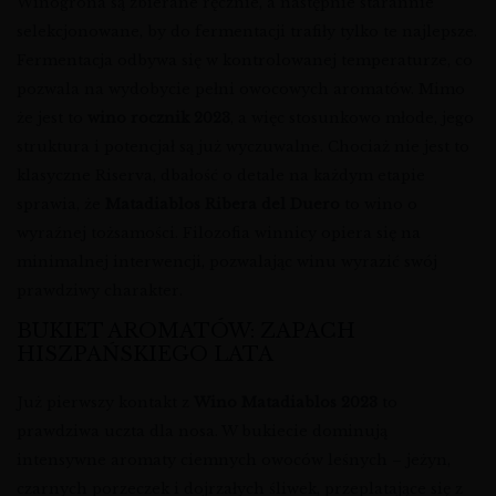
Winogrona są zbierane ręcznie, a następnie starannie
selekcjonowane, by do fermentacji trafiły tylko te najlepsze.
Fermentacja odbywa się w kontrolowanej temperaturze, co
pozwala na wydobycie pełni owocowych aromatów. Mimo
że jest to
wino rocznik 2023
, a więc stosunkowo młode, jego
struktura i potencjał są już wyczuwalne. Chociaż nie jest to
klasyczne Riserva, dbałość o detale na każdym etapie
sprawia, że
Matadiablos Ribera del Duero
to wino o
wyraźnej tożsamości. Filozofia winnicy opiera się na
minimalnej interwencji, pozwalając winu wyrazić swój
prawdziwy charakter.
BUKIET AROMATÓW: ZAPACH
HISZPAŃSKIEGO LATA
Już pierwszy kontakt z
Wino Matadiablos 2023
to
prawdziwa uczta dla nosa. W bukiecie dominują
intensywne aromaty ciemnych owoców leśnych – jeżyn,
czarnych porzeczek i dojrzałych śliwek, przeplatające się z