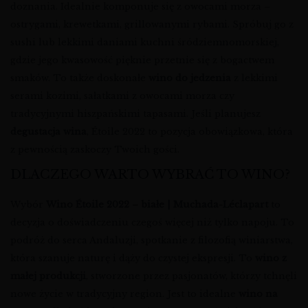
doznania. Idealnie komponuje się z owocami morza –
ostrygami, krewetkami, grillowanymi rybami. Spróbuj go z
sushi lub lekkimi daniami kuchni śródziemnomorskiej,
gdzie jego kwasowość pięknie przetnie się z bogactwem
smaków. To także doskonałe
wino do jedzenia
z lekkimi
serami kozimi, sałatkami z owocami morza czy
tradycyjnymi hiszpańskimi tapasami. Jeśli planujesz
degustacja wina
, Étoile 2022 to pozycja obowiązkowa, która
z pewnością zaskoczy Twoich gości.
DLACZEGO WARTO WYBRAĆ TO WINO?
Wybór
Wino Étoile 2022 – białe | Muchada-Léclapart
to
decyzja o doświadczeniu czegoś więcej niż tylko napoju. To
podróż do serca Andaluzji, spotkanie z filozofią winiarstwa,
która szanuje naturę i dąży do czystej ekspresji. To
wino z
małej produkcji
, stworzone przez pasjonatów, którzy tchnęli
nowe życie w tradycyjny region. Jest to idealne
wino na