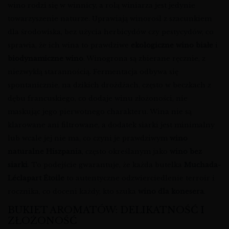
wino rodzi się w winnicy, a rolą winiarza jest jedynie
towarzyszenie naturze. Uprawiają winorośl z szacunkiem
dla środowiska, bez użycia herbicydów czy pestycydów, co
sprawia, że ich wina to prawdziwe
ekologiczne wino białe
i
biodynamiczne wino
. Winogrona są zbierane ręcznie, z
niezwykłą starannością. Fermentacja odbywa się
spontanicznie, na dzikich drożdżach, często w beczkach z
dębu francuskiego, co dodaje winu złożoności, nie
maskując jego pierwotnego charakteru. Wina nie są
klarowane ani filtrowane, a dodatek siarki jest minimalny
lub wcale jej nie ma, co czyni je prawdziwym
wino
naturalne Hiszpania
, często określanym jako
wino bez
siarki
. To podejście gwarantuje, że każda butelka
Muchada-
Léclapart Étoile
to autentyczne odzwierciedlenie terroir i
rocznika, co doceni każdy, kto szuka
wino dla konesera
.
BUKIET AROMATÓW: DELIKATNOŚĆ I
ZŁOŻONOŚĆ