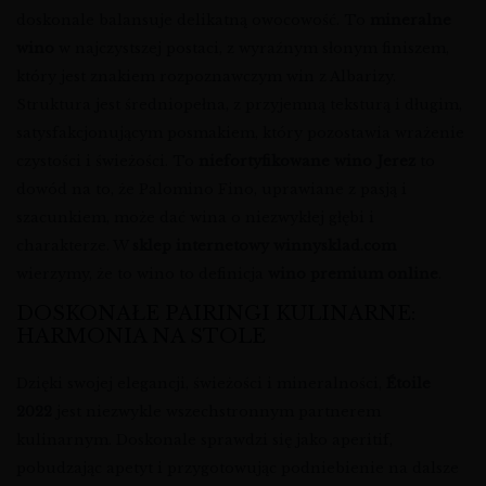
doskonale balansuje delikatną owocowość. To
mineralne
wino
w najczystszej postaci, z wyraźnym słonym finiszem,
który jest znakiem rozpoznawczym win z Albarizy.
Struktura jest średniopełna, z przyjemną teksturą i długim,
satysfakcjonującym posmakiem, który pozostawia wrażenie
czystości i świeżości. To
niefortyfikowane wino Jerez
to
dowód na to, że Palomino Fino, uprawiane z pasją i
szacunkiem, może dać wina o niezwykłej głębi i
charakterze. W
sklep internetowy winnysklad.com
wierzymy, że to wino to definicja
wino premium online
.
DOSKONAŁE PAIRINGI KULINARNE:
HARMONIA NA STOLE
Dzięki swojej elegancji, świeżości i mineralności,
Étoile
2022
jest niezwykle wszechstronnym partnerem
kulinarnym. Doskonale sprawdzi się jako aperitif,
pobudzając apetyt i przygotowując podniebienie na dalsze