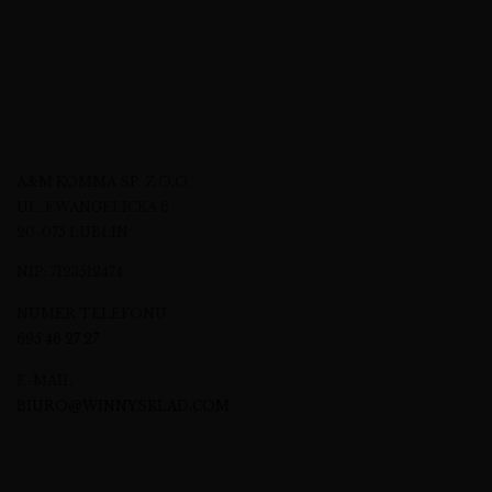
A&M KOMMA SP. Z O.O.
UL. EWANGELICKA 6
20-075 LUBLIN
NIP: 7123512474
NUMER TELEFONU
695 46 27 27
E-MAIL
BIURO@WINNYSKLAD.COM