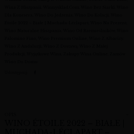
Wina Z Hiszpanii
,
Winnysklad.com
,
Wino Bez Siarki
,
Wino
Dla Konesera
,
Wino Do Jedzenia
,
Wino Do Kolacji
,
Wino
Étoile 2022 – Białe | Muchada-Léclapart
,
Wino Na Prezent
,
Wino Naturalne Hiszpania
,
Wino Od Rzemieślników
,
Wino
Palomino Fino
,
Wino Premium Online
,
Wino Z Albarizy
,
Wino Z Andaluzji
,
Wino Z Dostawą
,
Wino Z Małej
Produkcji
,
Wyjątkowe Wina
,
Zakupy Wina Online
,
Zamów
Wino Do Domu
Udostępnij:
OPIS
WINO ÉTOILE 2022 – BIAŁE |
MUCHADA-LÉCLAPART –