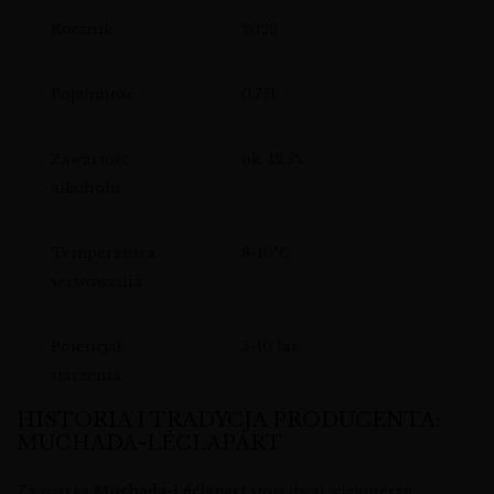
Rocznik
2022
Pojemność
0.75L
Zawartość
ok. 12.5%
alkoholu
Temperatura
8-10°C
serwowania
Potencjał
5-10 lat
starzenia
HISTORIA I TRADYCJA PRODUCENTA:
MUCHADA-LÉCLAPART
Za marką
Muchada-Léclapart
stoją dwaj wizjonerzy: