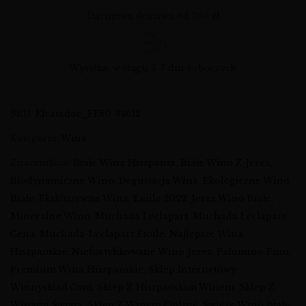
Darmowa dostawa od 360 zł
Wysyłka: w ciągu 3-7 dni roboczych
SKU:
Elcatador_FE60-84612
Kategoria:
Wina
Znaczników:
Białe Wina Hiszpania
,
Białe Wino Z Jerez
,
Biodynamiczne Wino
,
Degustacja Wina
,
Ekologiczne Wino
Białe
,
Ekskluzywne Wina
,
Étoile 2022
,
Jerez Wino Białe
,
Mineralne Wino
,
Muchada Léclapart
,
Muchada Léclapart
Cena
,
Muchada-Léclapart Étoile
,
Najlepsze Wina
Hiszpańskie
,
Niefortyfikowane Wino Jerez
,
Palomino Fino
,
Premium Wina Hiszpańskie
,
Sklep Internetowy
Winnysklad.com
,
Sklep Z Hiszpańskim Winem
,
Sklep Z
Winami Świata
,
Sklep Z Winem Online
,
Świeże Wino Białe
,