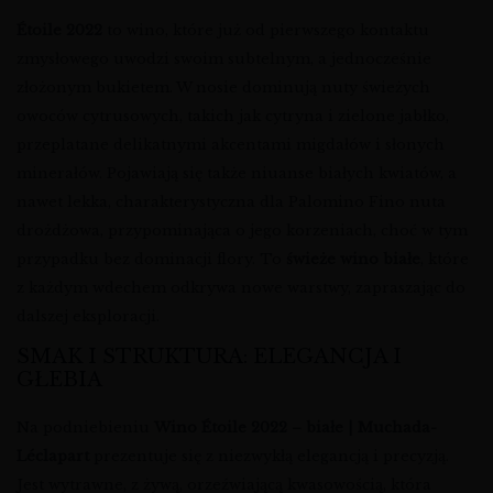
Étoile 2022
to wino, które już od pierwszego kontaktu
zmysłowego uwodzi swoim subtelnym, a jednocześnie
złożonym bukietem. W nosie dominują nuty świeżych
owoców cytrusowych, takich jak cytryna i zielone jabłko,
przeplatane delikatnymi akcentami migdałów i słonych
minerałów. Pojawiają się także niuanse białych kwiatów, a
nawet lekka, charakterystyczna dla Palomino Fino nuta
drożdżowa, przypominająca o jego korzeniach, choć w tym
przypadku bez dominacji flory. To
świeże wino białe
, które
z każdym wdechem odkrywa nowe warstwy, zapraszając do
dalszej eksploracji.
SMAK I STRUKTURA: ELEGANCJA I
GŁEBIA
Na podniebieniu
Wino Étoile 2022 – białe | Muchada-
Léclapart
prezentuje się z niezwykłą elegancją i precyzją.
Jest wytrawne, z żywą, orzeźwiającą kwasowością, która