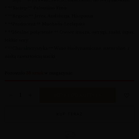
* **Szczep:** Palomino Fino
* **Region:** Jerez, Andaluzja, Hiszpania
* **Producent:** Muchada-Léclapart
* **Idealne połączenie:** Owoce morza, ostrygi, sushi, tapas,
lekkie sery
* **Charakterystyka:** Wino biodynamiczne, naturalne, z
niską zawartością siarki
Pozostało
36 sztuk
w magazynie
DODAJ DO KOSZYKA
KUP TERAZ