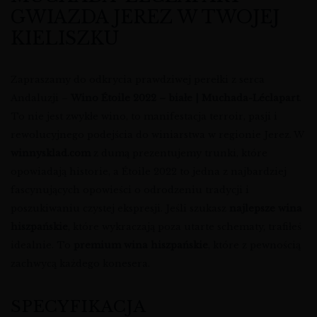
GWIAZDA JEREZ W TWOJEJ
KIELISZKU
Zapraszamy do odkrycia prawdziwej perełki z serca
Andaluzji –
Wino Étoile 2022 – białe | Muchada-Léclapart
.
To nie jest zwykłe wino, to manifestacja terroir, pasji i
rewolucyjnego podejścia do winiarstwa w regionie Jerez. W
winnysklad.com
z dumą prezentujemy trunki, które
opowiadają historie, a Étoile 2022 to jedna z najbardziej
fascynujących opowieści o odrodzeniu tradycji i
poszukiwaniu czystej ekspresji. Jeśli szukasz
najlepsze wina
hiszpańskie
, które wykraczają poza utarte schematy, trafiłeś
idealnie. To
premium wina hiszpańskie
, które z pewnością
zachwycą każdego konesera.
SPECYFIKACJA