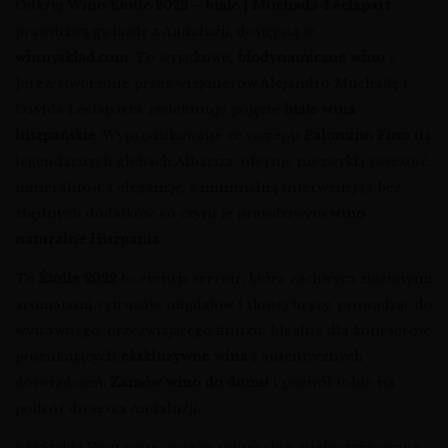
Odkryj
Wino Étoile 2022 – białe | Muchada-Léclapart
–
prawdziwą gwiazdę z Andaluzji, dostępną w
winnysklad.com
. To wyjątkowe,
biodynamiczne wino
z
Jerez, stworzone przez wizjonerów Alejandro Muchadę i
Davida Léclaparta, redefiniuje pojęcie
białe wina
hiszpańskie
. Wyprodukowane ze szczepu
Palomino Fino
na
legendarnych glebach Albariza, oferuje niezwykłą świeżość,
mineralność i elegancję, z minimalną interwencją i bez
zbędnych dodatków, co czyni je prawdziwym
wino
naturalne Hiszpania
.
To
Étoile 2022
to esencja terroir, która zachwyca złożonymi
aromatami cytrusów, migdałów i słonej bryzy, prowadząc do
wytrawnego, orzeźwiającego finiszu. Idealne dla koneserów
poszukujących
ekskluzywne wina
i autentycznych
doświadczeń.
Zamów wino do domu
i pozwól sobie na
podróż do serca Andaluzji.
* **Styl:** Wytrawne, świeże, mineralne, niefortyfikowane