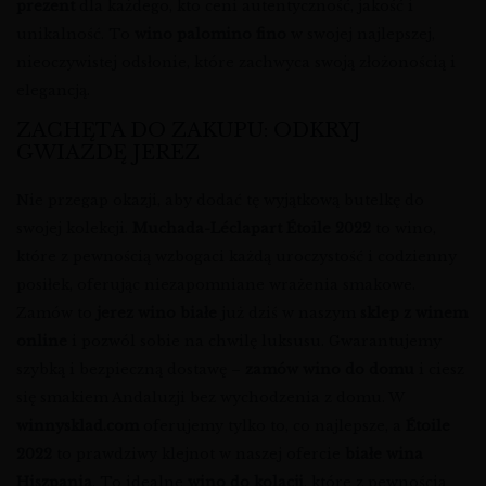
prezent
dla każdego, kto ceni autentyczność, jakość i
unikalność. To
wino palomino fino
w swojej najlepszej,
nieoczywistej odsłonie, które zachwyca swoją złożonością i
elegancją.
ZACHĘTA DO ZAKUPU: ODKRYJ
GWIAZDĘ JEREZ
Nie przegap okazji, aby dodać tę wyjątkową butelkę do
swojej kolekcji.
Muchada-Léclapart Étoile 2022
to wino,
które z pewnością wzbogaci każdą uroczystość i codzienny
posiłek, oferując niezapomniane wrażenia smakowe.
Zamów to
jerez wino białe
już dziś w naszym
sklep z winem
online
i pozwól sobie na chwilę luksusu. Gwarantujemy
szybką i bezpieczną dostawę –
zamów wino do domu
i ciesz
się smakiem Andaluzji bez wychodzenia z domu. W
winnysklad.com
oferujemy tylko to, co najlepsze, a
Étoile
2022
to prawdziwy klejnot w naszej ofercie
białe wina
Hiszpania
. To idealne
wino do kolacji
, które z pewnością