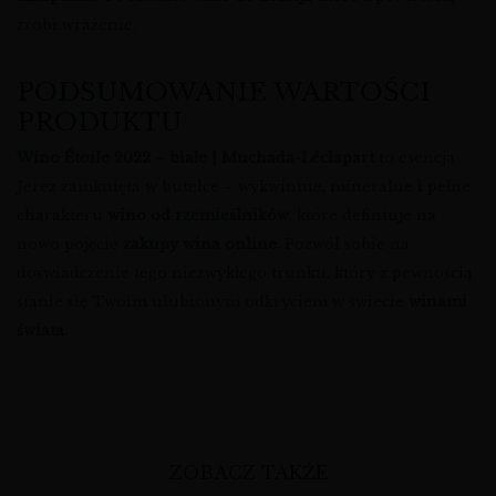
zrobi wrażenie.
PODSUMOWANIE WARTOŚCI
PRODUKTU
Wino Étoile 2022 – białe | Muchada-Léclapart
to esencja
Jerez zamknięta w butelce – wykwintne, mineralne i pełne
charakteru
wino od rzemieślników
, które definiuje na
nowo pojęcie
zakupy wina online
. Pozwól sobie na
doświadczenie tego niezwykłego trunku, który z pewnością
stanie się Twoim ulubionym odkryciem w świecie
winami
świata
.
ZOBACZ TAKŻE