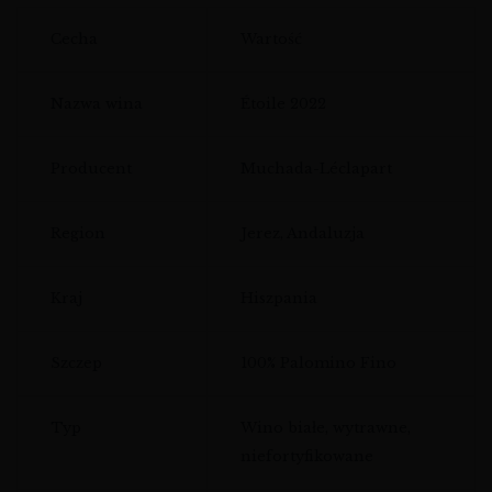
Cecha
Wartość
Nazwa wina
Étoile 2022
Producent
Muchada-Léclapart
Region
Jerez, Andaluzja
Kraj
Hiszpania
Szczep
100% Palomino Fino
Typ
Wino białe, wytrawne,
niefortyfikowane