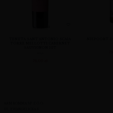
TENUTA SANT’ANTONIO SCAIA
NIEPOORT D
TORRE MELLOTTI CABERNET
SAUVIGNON IGT
7
WINA
76,00
zł
A&M KOMMA SP. Z O.O.
UL. EWANGELICKA 6