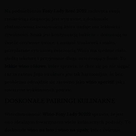
Na podniebieniu
Foxy Lady Rosé 2022
zachwyca swoją
rześkością i elegancją. Jest wytrawne, z doskonale
zbalansowaną kwasowością, która nadaje mu lekkości i
żywotności. Smak jest kontynuacją bukietu – dominują tu
świeże czerwone owoce, z nutami truskawek i malin,
przeplatane cytrusową świeżością. Wino ma średnie ciało,
gładką teksturę i przyjemnie długi, orzeźwiający finisz. To
lekkie wino różowe
, które sprawia, że chce się po nie sięgać
raz za razem. Jego struktura jest tak harmonijna, że bez
problemu odnajdzie się zarówno jako
wino aperitif
, jak i
towarzysz wykwintnych potraw.
DOSKONAŁE PAIRINGI KULINARNE
Wszechstronność
Wino Foxy Lady 20222
sprawia, że jest
ono idealnym towarzyszem wielu kulinarnych podróży. To
doskonałe
wino na lato
i
wino na upały
, które świetnie