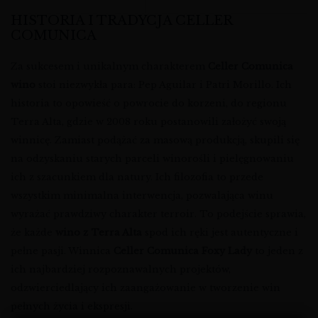
HISTORIA I TRADYCJA CELLER
COMUNICA
Za sukcesem i unikalnym charakterem
Celler Comunica
wino
stoi niezwykła para: Pep Aguilar i Patri Morillo. Ich
historia to opowieść o powrocie do korzeni, do regionu
Terra Alta, gdzie w 2008 roku postanowili założyć swoją
winnicę. Zamiast podążać za masową produkcją, skupili się
na odzyskaniu starych parceli winorośli i pielęgnowaniu
ich z szacunkiem dla natury. Ich filozofia to przede
wszystkim minimalna interwencja, pozwalająca winu
wyrażać prawdziwy charakter terroir. To podejście sprawia,
że każde
wino z Terra Alta
spod ich ręki jest autentyczne i
pełne pasji. Winnica
Celler Comunica Foxy Lady
to jeden z
ich najbardziej rozpoznawalnych projektów,
odzwierciedlający ich zaangażowanie w tworzenie win
pełnych życia i ekspresji.