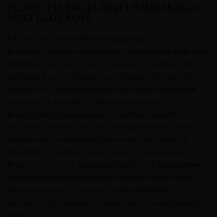
FILOZOFIA PRODUKCJI I WINIFIKACJA
FOXY LADY ROSÉ
Filozofia produkcji
Celler Comunica
opiera się na
prostocie i szacunku dla surowca. Winogrona do
Foxy Lady
różowe
są zbierane ręcznie, co pozwala na selekcję tylko
najlepszych gron. Następnie są delikatnie tłoczone, aby
uzyskać sok o pożądanej barwie i świeżości. Fermentacja
odbywa się w kadziach ze stali nierdzewnej w
kontrolowanej temperaturze, co pozwala zachować
naturalne aromaty owocowe i rześką kwasowość. Wino jest
winifikowane z minimalną interwencją, bez zbędnych
dodatków, co podkreśla jego czystość i autentyczność.
Połączenie szczepów
Garnacha Syrah
w tym
hiszpańskim
winie różowym
jest mistrzowsko zbalansowane, tworząc
harmonijną całość. Co więcej, to
wino wegańskie
, co
sprawia, że jest dostępne dla szerszego grona miłośników
wina.