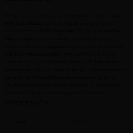
Przedstawiamy prawdziwą perłę z serca Katalonii –
Wino
Foxy Lady 20222
, różowe arcydzieło stworzone przez
cenioną winnicę
Celler Comunica
. To nie tylko
butelka
wina
, to zaproszenie do świata śródziemnomorskiego
słońca, świeżości i niezapomnianych wrażeń. Jeśli szukasz
najlepsze wina hiszpańskie
, które zachwycą Cię swoim
charakterem i jakością, trafiłeś idealnie. To
hiszpańskie
wino różowe
to kwintesencja elegancji i radości, idealne na
każdą okazję. W
winnysklad.com
z dumą oferujemy to
wyjątkowe
wino online Polska
, zapewniając, że każdy łyk
przeniesie Cię na słoneczne wzgórza Terra Alta.
SPECYFIKACJA
Cecha
Wartość