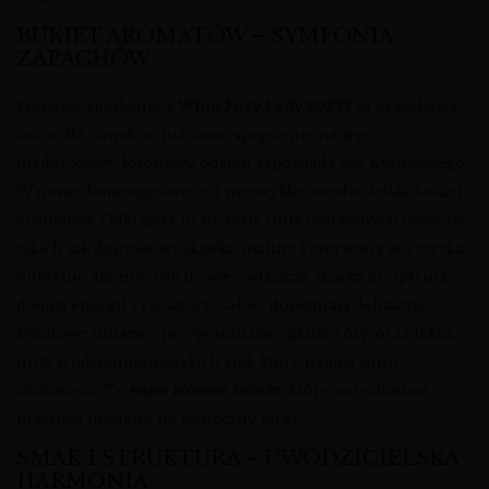
BUKIET AROMATÓW – SYMFONIA
ZAPACHÓW
Pierwsze spotkanie z
Wino Foxy Lady 20222
to prawdziwa
uczta dla zmysłów. Już samo spojrzenie na jego
bladoróżowy, łososiowy odcień zapowiada coś wyjątkowego.
W nosie dominuje świeży i niezwykle uwodzicielski bukiet
aromatów. Odkryjesz tu soczyste nuty czerwonych owoców,
takich jak dojrzałe truskawki, maliny i czerwona porzeczka.
Subtelne akcenty cytrusowe, zwłaszcza skórka grejpfruta,
dodają energii i rześkości. Całość dopełniają delikatne
kwiatowe niuanse, przypominające płatki róży, oraz lekka
nuta śródziemnomorskich ziół, które nadają winu
złożoności. To
wino różowe świeże
, które natychmiast
przenosi myślami na słoneczny taras.
SMAK I STRUKTURA – UWODZICIELSKA
HARMONIA