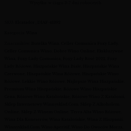
Wysyłka: w ciągu 3-7 dni roboczych
SKU:
Elcatador_D1AF-41392
Kategoria:
Wina
Znaczników:
Butelka Wina
,
Celler Comunica Foxy Lady
,
Celler Comunica Wino
,
Dobre Wino Online
,
Ekskluzywne
Wina
,
Foxy Lady Comunica
,
Foxy Lady Rosé 2022
,
Foxy
Lady Różowe
,
Hiszpańskie Wina Białe
,
Hiszpańskie Wina
Czerwone
,
Hiszpańskie Wina Różowe
,
Hiszpańskie Wino
Różowe
,
Lekkie Wino Różowe
,
Najlepsze Wina Hiszpańskie
,
Premium Wina Hiszpańskie
,
Różowe Wino Hiszpańskie
Cena
,
Różowe Wino Katalońskie
,
Różowe Wino Z Katalonii
,
Sklep Internetowy Winnysklad.com
,
Sklep Z Alkoholem
Online
,
Sklep Z Winem Online
,
Terra Alta Wino Różowe
,
Wina Dla Koneserów
,
Wina Katalońskie
,
Wina Z Hiszpanii
,
Winnysklad.com
,
Wino Aperitif
,
Wino Do Owoców Morza
,