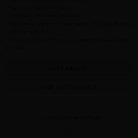
* **Szczepy:** Garnacha, Syrah
* **Region:** Terra Alta, Katalonia
* **Idealne połączenie:** Owoce morza, lekkie sałatki, tapas,
kuchnia azjatycka
* **Charakterystyka:** Rześkie, z nutami truskawek, malin i
cytrusów
Brak w magazynie
Notify Me When Available
Darmowa dostawa od 360 zł