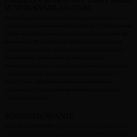
W WINNYSKLAD.COM
Nie zwlekaj i pozwól sobie na chwilę przyjemności z tym
niezwykłym
różowym winem katalońskim
. W
sklep z winem
online
winnysklad.com
znajdziesz szeroki wybór
wina dla
koneserów
, a
Wino Foxy Lady 20222
to jeden z naszych
topowych produktów. Skorzystaj z naszej wygodnej opcji
wino dostawa
i
zamów wino do domu
już dziś.
Gwarantujemy szybką i bezpieczną dostawę, abyś mógł jak
najszybciej cieszyć się smakiem prawdziwej Katalonii.
Odwiedź nasz
sklep internetowy winnysklad.com
i
przekonaj się, dlaczego
wina katalońskie
zyskują coraz
większą popularność!
PODSUMOWANIE
Wino Foxy Lady 20222
to kwintesencja hiszpańskiego różu
– rześkie, owocowe i eleganckie, idealnie odzwierciedlające