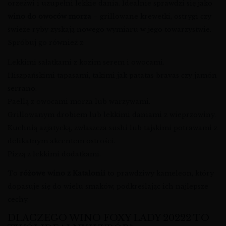
orzeźwi i uzupełni lekkie dania. Idealnie sprawdzi się jako
wino do owoców morza
– grillowane krewetki, ostrygi czy
świeże ryby zyskają nowego wymiaru w jego towarzystwie.
Spróbuj go również z:
Lekkimi sałatkami z kozim serem i owocami.
Hiszpańskimi tapasami, takimi jak patatas bravas czy jamón
serrano.
Paellą z owocami morza lub warzywami.
Grillowanym drobiem lub lekkimi daniami z wieprzowiny.
Kuchnią azjatycką, zwłaszcza sushi lub tajskimi potrawami z
delikatnym akcentem ostrości.
Pizzą z lekkimi dodatkami.
To
różowe wino z Katalonii
to prawdziwy kameleon, który
dopasuje się do wielu smaków, podkreślając ich najlepsze
cechy.
DLACZEGO WINO FOXY LADY 20222 TO