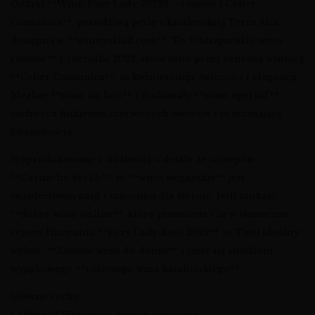
Odkryj **Wino Foxy Lady 20222 – różowe | Celler
Comunica**, prawdziwą perłę z katalońskiej Terra Alta,
dostępną w **winnysklad.com**. To **hiszpańskie wino
różowe** z rocznika 2022, stworzone przez cenioną winnicę
**Celler Comunica**, to kwintesencja świeżości i elegancji.
Idealne **wino na lato** i doskonały **wino aperitif**,
zachwyca bukietem czerwonych owoców i orzeźwiającą
kwasowością.
Wyprodukowane z dbałością o detale ze szczepów
**Garnacha Syrah**, to **wino wegańskie** jest
świadectwem pasji i szacunku dla terroir. Jeśli szukasz
**dobre wino online**, które przeniesie Cię w słoneczne
rejony Hiszpanii, **Foxy Lady Rosé 2022** to Twój idealny
wybór. **Zamów wino do domu** i ciesz się smakiem
wyjątkowego **różowego wina katalońskiego**.
Główne cechy:
* **Styl:** Wytrawne, świeże, owocowe