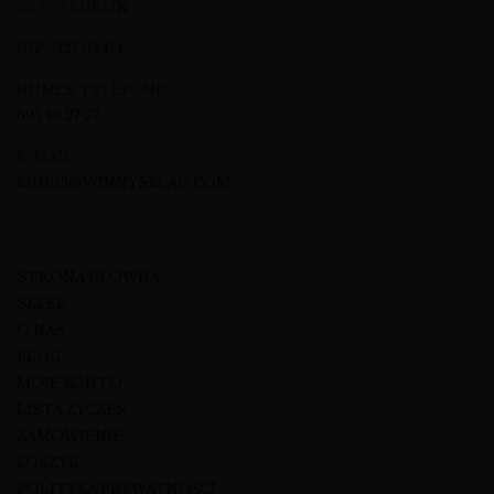
20-075 LUBLIN
NIP: 7123512474
NUMER TELEFONU
695 46 27 27
E-MAIL
BIURO@WINNYSKLAD.COM
STRONA GŁÓWNA
SKLEP
O NAS
BLOG
MOJE KONTO
LISTA ŻYCZEŃ
ZAMÓWIENIE
KOSZYK
POLITYKA PRYWATNOŚCI