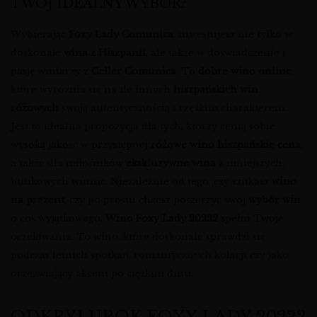
TWÓJ IDEALNY WYBÓR?
Wybierając
Foxy Lady Comunica
, inwestujesz nie tylko w
doskonałe
wina z Hiszpanii
, ale także w doświadczenie i
pasję winiarzy z
Celler Comunica
. To
dobre wino online
,
które wyróżnia się na tle innych
hiszpańskich win
różowych
swoją autentycznością i rześkim charakterem.
Jest to idealna propozycja dla tych, którzy cenią sobie
wysoką jakość w przystępnej
różowe wino hiszpańskie cena
,
a także dla miłośników
ekskluzywne wina
z mniejszych,
butikowych winnic. Niezależnie od tego, czy szukasz
wino
na prezent
, czy po prostu chcesz poszerzyć swój
wybór win
o coś wyjątkowego,
Wino Foxy Lady 20222
spełni Twoje
oczekiwania. To wino, które doskonale sprawdzi się
podczas letnich spotkań, romantycznych kolacji czy jako
orzeźwiający akcent po ciężkim dniu.
ODKRYJ UROK FOXY LADY 20222