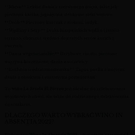
**Mięsa:** Lekkie dania z czerwonego mięsa, takie jak
pieczona kaczka, jagnięcina, delikatne steki wołowe.
**Drób:** Pieczony kurczak z ziołami, indyk.
**Wędliny i Sery:** Deska hiszpańskich wędlin (jamón
serrano, chorizo), średnio dojrzałych serów kozich i
owczych.
**Dania wegetariańskie:** Grzybowe risotto, pieczone
warzywa korzeniowe, dania z soczewicy.
**Kuchnia śródziemnomorska:** Tapas, paella z mięsem,
dania z oliwkami i suszonymi pomidorami.
To
wino La Senda El Bierzo
jest idealne do celebrowania
wyjątkowych chwil, ale także do codziennego delektowania
się smakiem.
DLACZEGO WARTO WYBRAĆ WINO IN
ABSENTIA 2022?
Wybierając
Wino In Absentia 2022 – trousseau, czerwone |