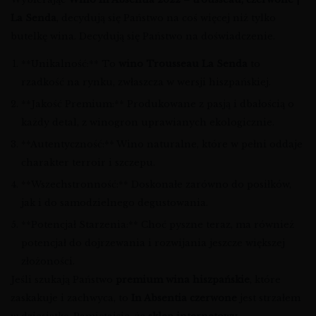
La Senda
, decydują się Państwo na coś więcej niż tylko
butelkę wina. Decydują się Państwo na doświadczenie.
**Unikalność:** To
wino Trousseau La Senda
to
rzadkość na rynku, zwłaszcza w wersji hiszpańskiej.
**Jakość Premium:** Produkowane z pasją i dbałością o
każdy detal, z winogron uprawianych ekologicznie.
**Autentyczność:** Wino naturalne, które w pełni oddaje
charakter terroir i szczepu.
**Wszechstronność:** Doskonałe zarówno do posiłków,
jak i do samodzielnego degustowania.
**Potencjał Starzenia:** Choć pyszne teraz, ma również
potencjał do dojrzewania i rozwijania jeszcze większej
złożoności.
Jeśli szukają Państwo
premium wina hiszpańskie
, które
zaskakuje i zachwyca, to
In Absentia czerwone
jest strzałem