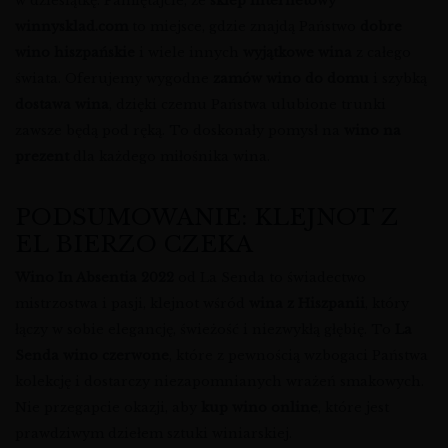
w dziesiątkę. Pamiętajcie, że
sklep internetowy
winnysklad.com
to miejsce, gdzie znajdą Państwo
dobre
wino hiszpańskie
i wiele innych
wyjątkowe wina
z całego
świata. Oferujemy wygodne
zamów wino do domu
i szybką
dostawa wina
, dzięki czemu Państwa ulubione trunki
zawsze będą pod ręką. To doskonały pomysł na
wino na
prezent
dla każdego miłośnika wina.
PODSUMOWANIE: KLEJNOT Z
EL BIERZO CZEKA
Wino In Absentia 2022
od La Senda to świadectwo
mistrzostwa i pasji, klejnot wśród
wina z Hiszpanii
, który
łączy w sobie elegancję, świeżość i niezwykłą głębię. To
La
Senda wino czerwone
, które z pewnością wzbogaci Państwa
kolekcję i dostarczy niezapomnianych wrażeń smakowych.
Nie przegapcie okazji, aby
kup wino online
, które jest
prawdziwym dziełem sztuki winiarskiej.