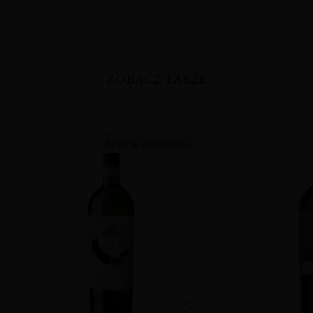
ZOBACZ TAKŻE
Brak w magazynie