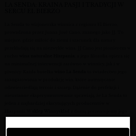
LA SENDA: KRAINA PASJI I TRADYCJI W
SERCU EL BIERZO
La Senda to wizjonerska winnica z regionu El Bierzo,
prowadzona przez Juana José Cano, znanego jako JJ. To
miejsce, gdzie miłość do ziemi i szacunek dla natury
przekładają się na niezwykłe wina. JJ Cano jest pionierem w
ruchu
wina naturalne Hiszpania
, a jego filozofia opiera się
na minimalnej interwencji zarówno w winnicy, jak i w
piwnicy. Każda butelka
wino La Senda
to świadectwo jego
zaangażowania w produkcję win, które autentycznie
odzwierciedlają terroir i szczep. Dążenie do perfekcji i
nieustanne eksperymentowanie sprawiają, że La Senda to
jeden z najbardziej ekscytujących producentów w
Hiszpanii. W
sklep Winnysklad
z dumą prezentujemy jego
dzieła, które idealnie wpisują się w naszą
ofertę win
hiszpańskich
.
STRONA ZAWIERA OFERTĘ