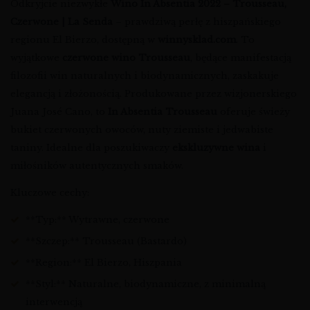
Odkryjcie niezwykłe
Wino In Absentia 2022 – Trousseau,
Czerwone | La Senda
– prawdziwą perłę z hiszpańskiego
regionu El Bierzo, dostępną w
winnysklad.com
. To
wyjątkowe
czerwone wino Trousseau
, będące manifestacją
filozofii win naturalnych i biodynamicznych, zaskakuje
elegancją i złożonością. Produkowane przez wizjonerskiego
Juana José Cano, to
In Absentia Trousseau
oferuje świeży
bukiet czerwonych owoców, nuty ziemiste i jedwabiste
taniny. Idealne dla poszukiwaczy
ekskluzywne wina
i
miłośników autentycznych smaków.
Kluczowe cechy:
**Typ:** Wytrawne, czerwone
**Szczep:** Trousseau (Bastardo)
**Region:** El Bierzo, Hiszpania
**Styl:** Naturalne, biodynamiczne, z minimalną
interwencją