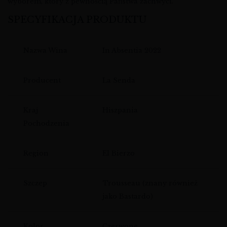
wyborem, który z pewnością Państwa zachwyci.
SPECYFIKACJA PRODUKTU
Nazwa Wina
In Absentia 2022
Producent
La Senda
Kraj
Hiszpania
Pochodzenia
Region
El Bierzo
Szczep
Trousseau (znany również
jako Bastardo)
Kolor
Czerwone