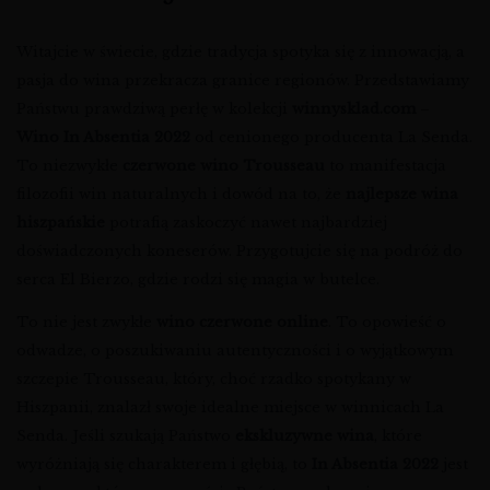
Witajcie w świecie, gdzie tradycja spotyka się z innowacją, a
pasja do wina przekracza granice regionów. Przedstawiamy
Państwu prawdziwą perłę w kolekcji
winnysklad.com
–
Wino In Absentia 2022
od cenionego producenta La Senda.
To niezwykłe
czerwone wino Trousseau
to manifestacja
filozofii win naturalnych i dowód na to, że
najlepsze wina
hiszpańskie
potrafią zaskoczyć nawet najbardziej
doświadczonych koneserów. Przygotujcie się na podróż do
serca El Bierzo, gdzie rodzi się magia w butelce.
To nie jest zwykłe
wino czerwone online
. To opowieść o
odwadze, o poszukiwaniu autentyczności i o wyjątkowym
szczepie Trousseau, który, choć rzadko spotykany w
Hiszpanii, znalazł swoje idealne miejsce w winnicach La
Senda. Jeśli szukają Państwo
ekskluzywne wina
, które
wyróżniają się charakterem i głębią, to
In Absentia 2022
jest