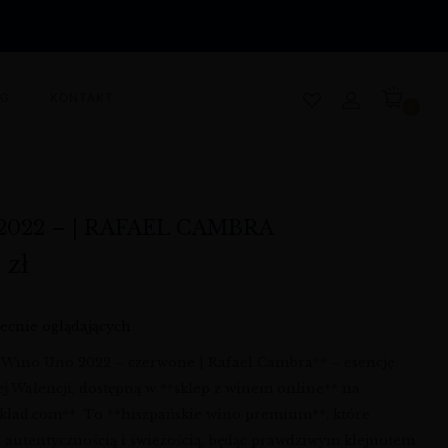
OG
KONTAKT
0
2022 – | RAFAEL CAMBRA
0
zł
ecnie oglądających
*Wino Uno 2022 – czerwone | Rafael Cambra** – esencję
ej Walencji, dostępną w **sklep z winem online** na
klad.com**. To **hiszpańskie wino premium**, które
 autentycznością i świeżością, będąc prawdziwym klejnotem