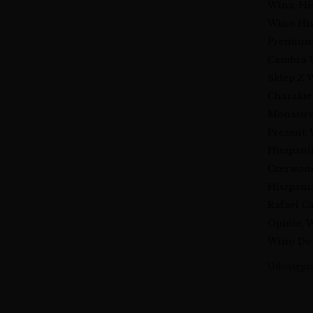
Wina
,
Hi
Wino His
Premium
Cambra 
Sklep Z
Charakte
Monastre
Prezent
,
Hiszpani
Czerwon
Hiszpani
Rafael 
Opinie
,
W
Wino D
Udostępni