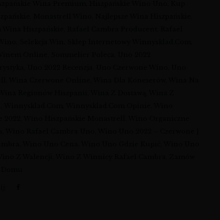
szpańskie Wina Premium
,
Hiszpańskie Wino Uno
,
Kup
zpańskie
,
Monastrell Wino
,
Najlepsze Wina Hiszpańskie
,
 Wina Hiszpańskie
,
Rafael Cambra Producent
,
Rafael
Wino
,
Selekcja Win
,
Sklep Internetowy Winnysklad.com
,
 Winem Online
,
Sommelier Poleca
,
Uno 2022
rystyka
,
Uno 2022 Recenzja
,
Uno Czerwone Wino
,
Uno
ll
,
Wina Czerwone Online
,
Wina Dla Koneserów
,
Wina Na
Wina Regionów Hiszpanii
,
Wina Z Dostawą
,
Wina Z
i
,
Winnysklad.com
,
Winnysklad.com Opinie
,
Wino
e 2022
,
Wino Hiszpańskie Monastrell
,
Wino Organiczne
a
,
Wino Rafael Cambra Uno
,
Wino Uno 2022 – Czerwone |
Cambra
,
Wino Uno Cena
,
Wino Uno Gdzie Kupić
,
Wino Uno
ino Z Walencji
,
Wino Z Winnicy Rafael Cambra
,
Zamów
o Domu
j: