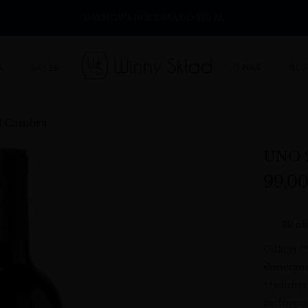
DARMOWA DOSTAWA DO 360 ZŁ
O NAS
BL
A
SKLEP
el Cambra
UNO 
99,0
39
ob
Odkryj *
słoneczn
**winnys
zachwyca