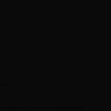
an
nami
pochodzący z rodziny o winiarskich tradycjach,