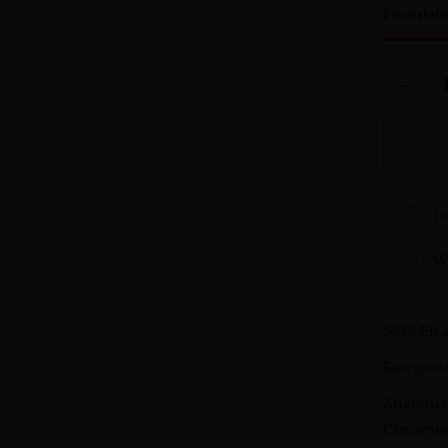
Pozostał
D
Wy
SKU:
Elc
Kategori
Znaczni
Czerwone