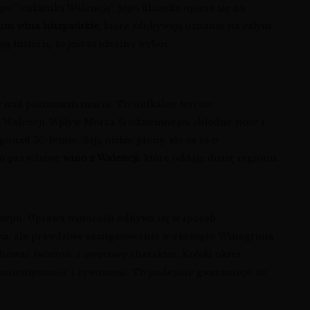
 “toskańską Walencją”. Jego filozofia opiera się na
um wina hiszpańskie
, które zdobywają uznanie na całym
ją historię, to jest to idealny wybór.
ów nad poziomem morza. To unikalne terroir
e Walencji. Wpływ Morza Śródziemnego, chłodne noce i
nad 30-letnie, dają niskie plony, ale za to o
To prawdziwe
wino z Walencji
, które oddaje duszę regionu.
zczepu. Uprawa winorośli odbywa się w sposób
ieta, ale prawdziwe zaangażowanie w ekologię. Winogrona
chować świeżość i owocowy charakter. Krótki okres
utentyczność i żywotność. To podejście gwarantuje, że