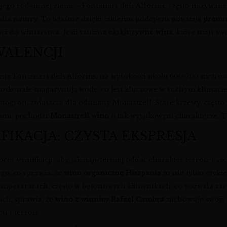
jego rodzinnej ziemi – Fontanars dels Alforins, często nazywanego
la natury. To właśnie dzięki takiemu podejściu powstają
premi
ści do winiarstwa. Jeśli szukasz
ekskluzywne wina
, które mają swo
WALENCJI
nie Fontanars dels Alforins, na wysokości około 600-700 metr
 doskonale magazynują wodę, co jest kluczowe w suchym klimaci
gron, zwłaszcza dla odmiany Monastrell. Stare krzewy, często po
innic pochodzi
Monastrell wino
o tak wyjątkowym charakterze. 
IFIKACJA: CZYSTA EKSPRESJA
es winifikacji, aby jak najwierniej oddać charakter terroir i s
go, co sprawia, że
wino organiczne Hiszpania
to nie tylko etyk
 temperaturach, często w betonowych zbiornikach, co pozwala za
ach, sprawia, że
wino z winnicy Rafael Cambra
zachowuje swoją a
u i terroir.