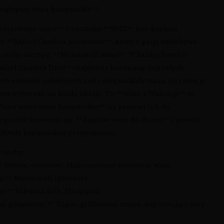
ajlepsze wina hiszpańskie**.
 czerwone wino** z rocznika **2022** jest dziełem
o **Rafael Cambra producent**, który z pasją wydobywa
e cechy szczepu **Monastrell wino**. W każdej butelce
afael Cambra Uno** znajdziesz harmonię dojrzałych
h owoców, subtelnych ziół i eleganckich tanin, co czyni je
ym wyborem na każdą okazję. To **wino z Walencji** to
**czerwone wino hiszpańskie** na prezent lub do
ego delektowania się. **Zamów wino do domu** i pozwól
chwilę hiszpańskiej przyjemności.
 cechy:
:** Świeże, owocowe, zbalansowane czerwone wino
p:** Monastrell (głównie)
n:** Valencia D.O., Hiszpania
ne połączenie:** Tapas, grillowane mięsa, dojrzewające sery