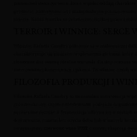
postanowił stworzyć wina, które w pełni oddają charakter 
prostocie, autentyczności i maksymalnym poszanowaniu d
świecie. Każda butelka to świadectwo ciężkiej pracy i miło
TERROIR I WINNICE: SERCE 
Winnice Rafaela Cambry położone są w malowniczej doli
charakteryzuje się gliniasto-wapiennymi glebami, które
słoneczne dni tworzą idealne warunki dla dojrzewania wino
niezrównanej koncentracji i jakości. To właśnie z tych w
FILOZOFIA PRODUKCJI I WIN
Filozofia Rafaela Cambry to minimalna interwencja w proc
zrównoważony, często z elementami podejścia organiczne
są zbierane ręcznie, a fermentacja odbywa się w niskich
dojrzewania, czasem bez użycia dębu lub w starych beczk
otrzymujemy
czerwone wino 2022
o czystej ekspresji owoc