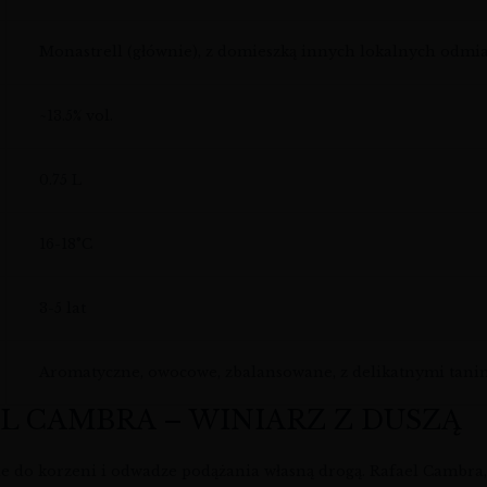
Monastrell (głównie), z domieszką innych lokalnych odmi
~13.5% vol.
0.75 L
16-18°C
3-5 lat
Aromatyczne, owocowe, zbalansowane, z delikatnymi tani
EL CAMBRA – WINIARZ Z DUSZĄ
e do korzeni i odwadze podążania własną drogą. Rafael Cambra, 