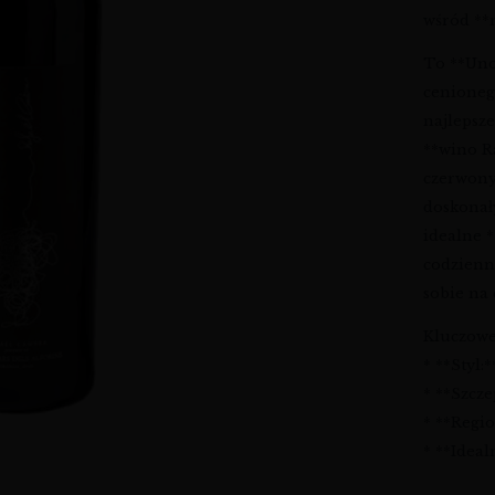
wśród **n
To **Uno
cenioneg
najlepsz
**wino R
czerwonyc
doskonał
idealne 
codzienn
sobie na 
Kluczowe
* **Styl
* **Szcze
* **Regio
* **Ideal