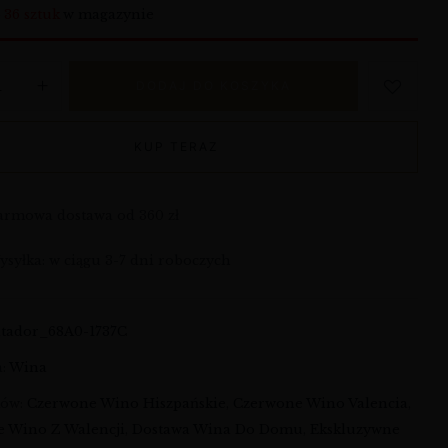
o
36 sztuk
w magazynie
DODAJ DO KOSZYKA
KUP TERAZ
armowa dostawa od 360 zł
syłka: w ciągu 3-7 dni roboczych
atador_68A0-1737C
a:
Wina
ków:
Czerwone Wino Hiszpańskie
,
Czerwone Wino Valencia
,
 Wino Z Walencji
,
Dostawa Wina Do Domu
,
Ekskluzywne