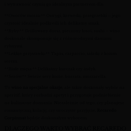
i wytrawność czynią go idealnym partnerem dla:
**Owoców morza:** Ostrygi, krewetki, przegrzebki – jego
czystość idealnie podkreśli ich delikatny smak.
**Ryby:** Grillowany dorsz, pieczony łosoś, sushi – wino
doskonale skomponuje się z różnorodnymi daniami
rybnymi.
**Lekkie przystawki:** Tapas, carpaccio, sałatki z kozim
serem.
**Białe mięsa:** Delikatny kurczak czy indyk.
**Serów:** Świeże sery kozie, burrata, mozzarella.
To
wino na specjalne okazje
, ale także doskonały wybór na
aperitif, który rozbudzi apetyt i przygotuje podniebienie
na kulinarne doznania. Niezależnie od tego, czy planujesz
romantyczną kolację, czy uroczyste przyjęcie,
Recaredo
Corpinnat
będzie doskonałym wyborem.
DLACZEGO WARTO WYBRAĆ RECAREDO