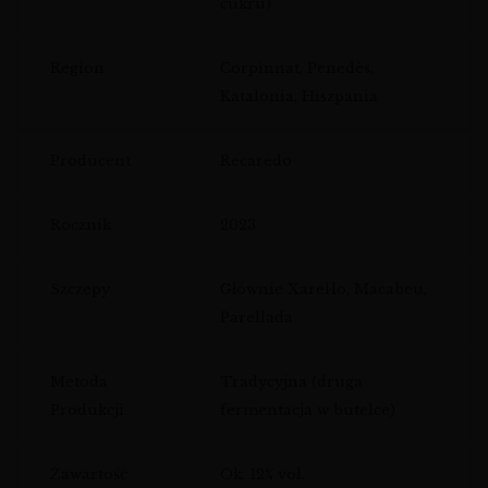
cukru)
Region
Corpinnat, Penedès,
Katalonia, Hiszpania
Producent
Recaredo
Rocznik
2023
Szczepy
Głównie Xarel·lo, Macabeu,
Parellada
Metoda
Tradycyjna (druga
Produkcji
fermentacja w butelce)
Zawartość
Ok. 12% vol.