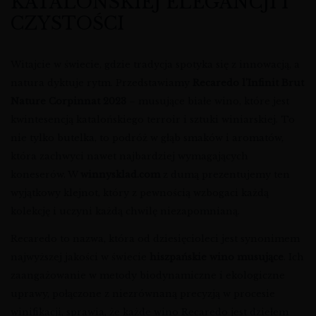
KATALOŃSKIEJ ELEGANCJI I
CZYSTOŚCI
Witajcie w świecie, gdzie tradycja spotyka się z innowacją, a
natura dyktuje rytm. Przedstawiamy
Recaredo l’Infinit Brut
Nature Corpinnat 2023
– musujące białe wino, które jest
kwintesencją katalońskiego terroir i sztuki winiarskiej. To
nie tylko butelka, to podróż w głąb smaków i aromatów,
która zachwyci nawet najbardziej wymagających
koneserów. W
winnysklad.com
z dumą prezentujemy ten
wyjątkowy klejnot, który z pewnością wzbogaci każdą
kolekcję i uczyni każdą chwilę niezapomnianą.
Recaredo to nazwa, która od dziesięcioleci jest synonimem
najwyższej jakości w świecie
hiszpańskie wino musujące
. Ich
zaangażowanie w metody biodynamiczne i ekologiczne
uprawy, połączone z niezrównaną precyzją w procesie
winifikacji, sprawia, że każde wino Recaredo jest dziełem