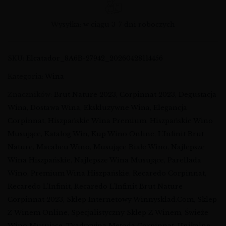
Wysyłka: w ciągu 3-7 dni roboczych
SKU:
Elcatador_8A6B-27942_20260428114456
Kategoria:
Wina
Znaczników:
Brut Nature 2023
,
Corpinnat 2023
,
Degustacja
Wina
,
Dostawa Wina
,
Ekskluzywne Wina
,
Elegancja
Corpinnat
,
Hiszpańskie Wina Premium
,
Hiszpańskie Wino
Musujące
,
Katalog Win
,
Kup Wino Online
,
L'Infinit Brut
Nature
,
Macabeu Wino
,
Musujące Białe Wino
,
Najlepsze
Wina Hiszpańskie
,
Najlepsze Wina Musujące
,
Parellada
Wino
,
Premium Wina Hiszpańskie
,
Recaredo Corpinnat
,
Recaredo L'Infinit
,
Recaredo L'Infinit Brut Nature
Corpinnat 2023
,
Sklep Internetowy Winnysklad.com
,
Sklep
Z Winem Online
,
Specjalistyczny Sklep Z Winem
,
Świeże
Wino Musujące
,
Tradycyjna Metoda Corpinnat
,
Unikalne