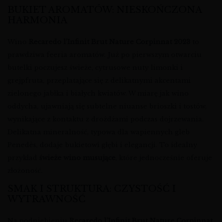
BUKIET AROMATÓW: NIESKOŃCZONA
HARMONIA
Wino
Recaredo l’Infinit Brut Nature Corpinnat 2023
to
prawdziwa feeria aromatów. Już po pierwszym otwarciu
butelki poczujesz świeże, cytrusowe nuty limonki i
grejpfruta, przeplatające się z delikatnymi akcentami
zielonego jabłka i białych kwiatów. W miarę jak wino
oddycha, ujawniają się subtelne niuanse brioszki i tostów,
wynikające z kontaktu z drożdżami podczas dojrzewania.
Delikatna mineralność, typowa dla wapiennych gleb
Penedès, dodaje bukietowi głębi i elegancji. To idealny
przykład
świeże wino musujące
, które jednocześnie oferuje
złożoność.
SMAK I STRUKTURA: CZYSTOŚĆ I
WYTRAWNOŚĆ
Na podniebieniu
Recaredo l’Infinit Brut Nature Corpinnat