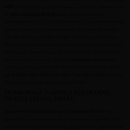
2023
prezentuje się z niezrównaną czystością i energią. Jest
to
wino musujące Brut Nature
, co oznacza, że jest
niezwykle wytrawne, bez śladu słodyczy, co pozwala w pełni
docenić naturalny smak winogron. Delikatne, kremowe
bąbelki tańczą na języku, dodając lekkości i orzeźwienia.
Kwasowość jest żywa i doskonale zintegrowana, prowadząc
do długiego, mineralnego finiszu z nutami słonymi, które
zapraszają do kolejnego łyku. To
elegancja Corpinnat
w
czystej postaci, z wyraźnym charakterem szczepów takich
jak
Xarel·lo wino
,
Macabeu wino
i
Parellada wino
, które są
fundamentem tego wspaniałego blendu.
DOSKONAŁE PAIRINGI KULINARNE:
ODKRYJ PEŁNIĘ SMAKU
Recaredo l’Infinit Brut Nature Corpinnat 2023
to wino
niezwykle wszechstronne, które doskonale sprawdzi się w
wielu kulinarnych kontekstach. Jego świeżość, mineralność