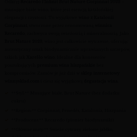
Odkryj
Recaredo l’Infinit Brut Nature Corpinnat 2023
–
musujące białe wino, które jest esencją katalońskiej
elegancji i czystości. To wyjątkowe
wino z Katalonii
Corpinnat
, stworzone przez renomowaną
winnica
Recaredo
, zachwyca swoją świeżością i mineralnością. Jako
Brut Nature 2023
, wino jest całkowicie wytrawne, oferując
autentyczny smak biodynamicznie uprawianych szczepów,
takich jak
Xarel·lo wino
. Idealne dla koneserów
poszukujących
premium wina hiszpańskie
bez
kompromisów. Zamów je już dziś w
sklep internetowy
winnysklad.com
i ciesz się wyjątkową
degustacja wina
.
**Styl:** Musujące białe, Brut Nature (bez dodatku
cukru)
**Region:** Corpinnat, Penedès, Katalonia, Hiszpania
**Producent:** Recaredo (pionier biodynamiki)
**Główne nuty:** Świeże cytrusy, zielone jabłko,