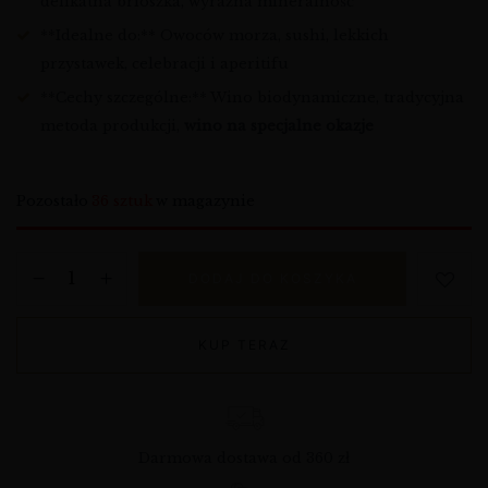
delikatna brioszka, wyraźna mineralność
**Idealne do:** Owoców morza, sushi, lekkich
przystawek, celebracji i aperitifu
**Cechy szczególne:** Wino biodynamiczne, tradycyjna
metoda produkcji,
wino na specjalne okazje
Pozostało
36 sztuk
w magazynie
DODAJ DO KOSZYKA
KUP TERAZ
Darmowa dostawa od 360 zł