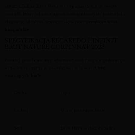
sztuki. L’Infinit Brut Nature Corpinnat 2023 to świeży
rocznik, który od razu ujawnia swój niezwykły potencjał i
elegancję, idealnie wpisując się w nurt
premium wina
hiszpańskie
.
SPECYFIKACJA RECAREDO L’INFINIT
BRUT NATURE CORPINNAT 2023
Poniżej przedstawiamy kluczowe cechy tego wyjątkowego
wina, które czynią je prawdziwą perłą wśród
win
musujących białe
.
Cecha
Opis
Rodzaj
Wino musujące białe
Styl
Brut Nature (bez dodatku