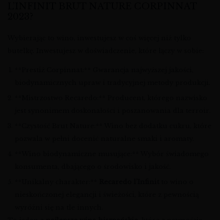
L’INFINIT BRUT NATURE CORPINNAT
2023?
Wybierając to wino, inwestujesz w coś więcej niż tylko
butelkę. Inwestujesz w doświadczenie, które łączy w sobie:
**Prestiż Corpinnat:** Gwarancja najwyższej jakości,
biodynamicznych upraw i tradycyjnej metody produkcji.
**Mistrzostwo Recaredo:** Producent, którego nazwisko
jest synonimem doskonałości i poszanowania dla terroir.
**Czystość Brut Nature:** Wino bez dodatku cukru, które
pozwala w pełni docenić naturalne smaki i aromaty.
**Wino biodynamiczne musujące:** Wybór świadomego
konsumenta, dbającego o środowisko i jakość.
**Unikalny charakter:**
Recaredo l’Infinit
to wino o
nieskończonej elegancji i świeżości, które z pewnością
wyróżni się na tle innych.