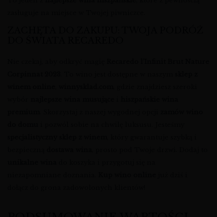
To jeden z
najlepsze wina hiszpańskie
, które z pewnością
zasługuje na miejsce w Twojej piwniczce.
ZACHĘTA DO ZAKUPU: TWOJA PODRÓŻ
DO ŚWIATA RECAREDO
Nie czekaj, aby odkryć magię
Recaredo l’Infinit Brut Nature
Corpinnat 2023
. To wino jest dostępne w naszym
sklep z
winem online
,
winnysklad.com
, gdzie znajdziesz szeroki
wybór
najlepsze wina musujące
i
hiszpańskie wina
premium
. Skorzystaj z naszej wygodnej opcji
zamów wino
do domu
i pozwól sobie na chwilę luksusu. Jesteśmy
specjalistyczny sklep z winem
, który gwarantuje szybką i
bezpieczną
dostawa wina
, prosto pod Twoje drzwi. Dodaj to
unikalne wina
do koszyka i przygotuj się na
niezapomniane doznania.
Kup wino online
już dziś i
dołącz do grona zadowolonych klientów!