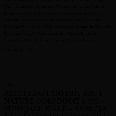
Wina
,
Wina Biodynamiczne
,
Wina Ekologiczne
,
Wina Z
Katalonii
,
Winnica Recaredo
,
Winnysklad.com
,
Wino Bez
Dodatku Cukru
,
Wino Biodynamiczne Musujące
,
Wino
Musujące Brut Nature
,
Wino Musujące Hiszpania
,
Wino Na
Specjalne Okazje
,
Wino Recaredo
,
Wino Z Katalonii
Corpinnat
,
Xarel·lo Wino
,
Zamów Wino Do Domu
Udostępnij:
OPIS
RECAREDO L’INFINIT BRUT
NATURE CORPINNAT 2023 –
MUSUJĄCE BIAŁE – ESENCJA