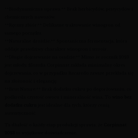
**Biodynamiczna uprawa:** Brak herbicydów, pestycydów i
chemicznych nawozów.
**Ręczny zbiór:** Delikatne traktowanie winogron od
samego początku.
**Naturalne drożdże:** Spontaniczna fermentacja, która
oddaje prawdziwy charakter winogron i terroir.
**Długie dojrzewanie na osadzie:** Mimo że rocznik 2023
jest młody, filozofia Corpinnat zakłada minimalny okres
dojrzewania, co w przypadku Recaredo zawsze przekłada się
na złożoność i elegancję.
**Brut Nature:** Brak dodatku cukru po degorżowaniu, co
podkreśla czystość owocu i mineralność wina. To
wino bez
dodatku cukru
jest idealne dla tych, którzy cenią
autentyczność.
Ta dbałość o każdy etap produkcji sprawia, że
Corpinnat
2023
to wyjątkowe doświadczenie.