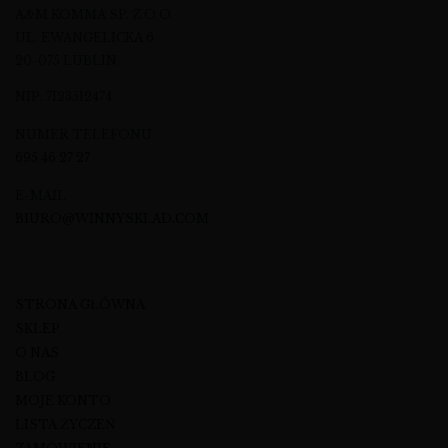
A&M KOMMA SP. Z O.O.
UL. EWANGELICKA 6
20-075 LUBLIN
NIP: 7123512474
NUMER TELEFONU
695 46 27 27
E-MAIL
BIURO@WINNYSKLAD.COM
STRONA GŁÓWNA
SKLEP
O NAS
BLOG
MOJE KONTO
LISTA ŻYCZEŃ