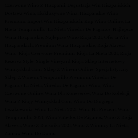
Czerwone Wino Z Hiszpanii
,
Degustacja Win Hiszpańskich
,
Dostawa Wina
,
Ekskluzywne Wina
,
Hiszpańskie Wino
Premium
,
Import Win Hiszpańskich
,
Kup Wino Online
,
La
Nieta Tempranillo
,
La Nieta Viñedos De Páganos
,
Najlepsze
Wina Hiszpańskie
,
Najlepsze Wino Rioja 2021
,
Oferta Win
Hiszpańskich
,
Premium Wina Hiszpańskie
,
Rioja Alavesa
Wino
,
Rioja Czerwone Premium
,
Rioja La Nieta 2021
,
Rioja
Reserva Style
,
Single Vineyard Rioja
,
Sklep Internetowy
Winnysklad.com
,
Sklep Z Winem Online
,
Specjalistyczny
Sklep Z Winem
,
Tempranillo Premium
,
Viñedos De
Páganos La Nieta
,
Viñedos De Páganos Wino
,
Wina
Czerwone Online
,
Wina Dla Koneserów
,
Wina Do Kolekcji
,
Wina Z Riojy
,
Winnysklad.com
,
Wino Do Długiego
Leżakowania
,
Wino La Nieta 2021
,
Wino Na Prezent
,
Wino
Tempranillo 2021
,
Wino Viñedos De Páganos
,
Wino Z Rioja
Alavesa
,
Wino Z Rocznika 2021
,
Wino Z Winnicy La Nieta
,
Zamów Wino Do Domu