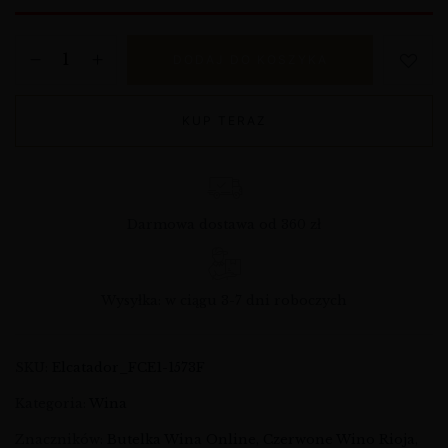
DODAJ DO KOSZYKA
KUP TERAZ
Darmowa dostawa od 360 zł
Wysyłka: w ciągu 3-7 dni roboczych
SKU:
Elcatador_FCE1-1573F
Kategoria:
Wina
Znaczników:
Butelka Wina Online
,
Czerwone Wino Rioja
,