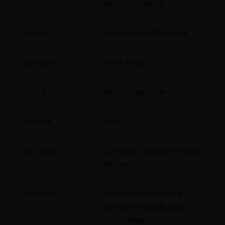
Sierra Cantabria)
Region
Rioja Alavesa, Hiszpania
Apelacja
DOCa Rioja
Szczep
100% Tempranillo
Rocznik
2021
Typ wina
Czerwone, wytrawne, Single
Vineyard
Starzenie
Około 16-18 miesięcy w
nowych beczkach z dębu
francuskiego