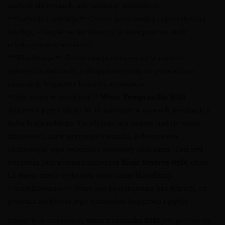
małych skrzyniach, aby uniknąć uszkodzeń.
**Podwójna selekcja:** Owoce przechodzą rygorystyczną
selekcję – najpierw na winnicy, a następnie na stole
selekcyjnym w winiarni.
**Winifikacja:** Fermentacja odbywa się w małych,
dębowych kadziach, z długą maceracją, co pozwala na
ekstrakcję bogactwa koloru i aromatów.
**Starzenie w beczkach:**
Wino Tempranillo 2021
dojrzewa przez około 16-18 miesięcy w nowych beczkach z
dębu francuskiego. To właśnie ten proces nadaje winu
złożoności, nuty przypraw i wanilii, jednocześnie
zachowując jego świeżość i owocowy charakter. Ten styl
starzenia przypomina najlepsze
Rioja Reserva style
, choć
La Nieta często wykracza poza ramy klasyfikacji.
**Butelkowanie:** Wino jest butelkowane bez filtracji, co
pozwala zachować jego naturalne bogactwo i głębię.
Dzięki tym staraniom,
wino z rocznika 2021
jest gotowe na