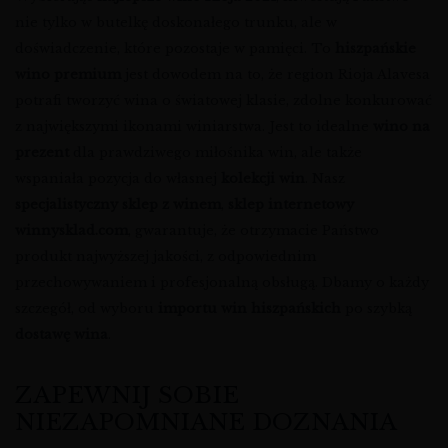
nie tylko w butelkę doskonałego trunku, ale w
doświadczenie, które pozostaje w pamięci. To
hiszpańskie
wino premium
jest dowodem na to, że region Rioja Alavesa
potrafi tworzyć wina o światowej klasie, zdolne konkurować
z największymi ikonami winiarstwa. Jest to idealne
wino na
prezent
dla prawdziwego miłośnika win, ale także
wspaniała pozycja do własnej
kolekcji win
. Nasz
specjalistyczny sklep z winem
,
sklep internetowy
winnysklad.com
, gwarantuje, że otrzymacie Państwo
produkt najwyższej jakości, z odpowiednim
przechowywaniem i profesjonalną obsługą. Dbamy o każdy
szczegół, od wyboru
importu win hiszpańskich
po szybką
dostawę wina
.
ZAPEWNIJ SOBIE
NIEZAPOMNIANE DOZNANIA