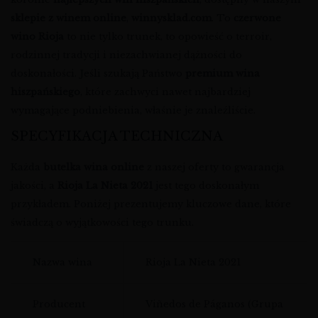
sklepie z winem online
,
winnysklad.com
. To
czerwone
wino Rioja
to nie tylko trunek, to opowieść o terroir,
rodzinnej tradycji i niezachwianej dążności do
doskonałości. Jeśli szukają Państwo
premium wina
hiszpańskiego
, które zachwyci nawet najbardziej
wymagające podniebienia, właśnie je znaleźliście.
SPECYFIKACJA TECHNICZNA
Każda
butelka wina online
z naszej oferty to gwarancja
jakości, a
Rioja La Nieta 2021
jest tego doskonałym
przykładem. Poniżej prezentujemy kluczowe dane, które
świadczą o wyjątkowości tego trunku.
Nazwa wina
Rioja La Nieta 2021
Producent
Viñedos de Páganos (Grupa