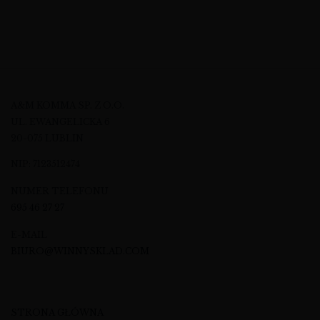
A&M KOMMA SP. Z O.O.
UL. EWANGELICKA 6
20-075 LUBLIN
NIP: 7123512474
NUMER TELEFONU
695 46 27 27
E-MAIL
BIURO@WINNYSKLAD.COM
STRONA GŁÓWNA