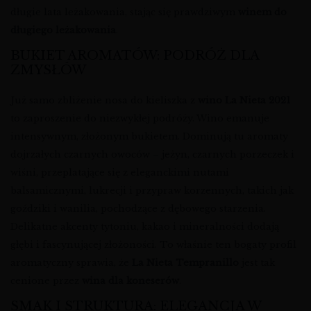
długie lata leżakowania, stając się prawdziwym
winem do
długiego leżakowania
.
BUKIET AROMATÓW: PODRÓŻ DLA
ZMYSŁÓW
Już samo zbliżenie nosa do kieliszka z
wino La Nieta 2021
to zaproszenie do niezwykłej podróży. Wino emanuje
intensywnym, złożonym bukietem. Dominują tu aromaty
dojrzałych czarnych owoców – jeżyn, czarnych porzeczek i
wiśni, przeplatające się z eleganckimi nutami
balsamicznymi, lukrecji i przypraw korzennych, takich jak
goździki i wanilia, pochodzące z dębowego starzenia.
Delikatne akcenty tytoniu, kakao i mineralności dodają
głębi i fascynującej złożoności. To właśnie ten bogaty profil
aromatyczny sprawia, że
La Nieta Tempranillo
jest tak
cenione przez
wina dla koneserów
.
SMAK I STRUKTURA: ELEGANCJA W