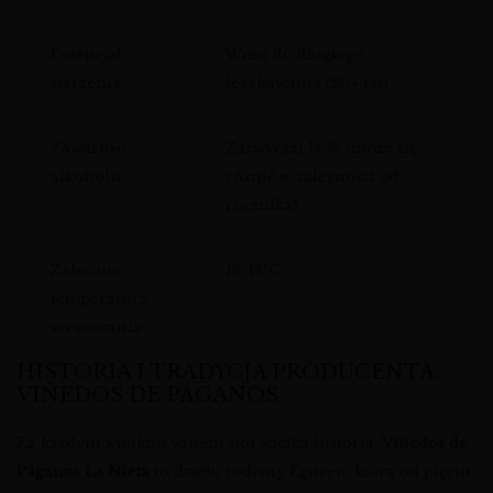
Potencjał
Wino do długiego
starzenia
leżakowania (20+ lat)
Zawartość
Zazwyczaj 14.5% (może się
alkoholu
różnić w zależności od
rocznika)
Zalecana
16-18°C
temperatura
serwowania
HISTORIA I TRADYCJA PRODUCENTA:
VIÑEDOS DE PÁGANOS
Za każdym wielkim winem stoi wielka historia.
Viñedos de
Páganos La Nieta
to dzieło rodziny Eguren, która od pięciu