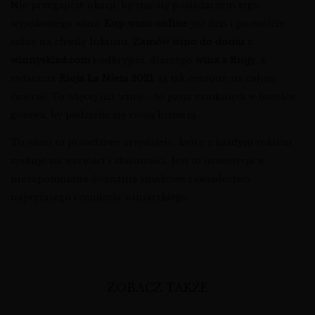
Nie przegapcie okazji, by stać się posiadaczem tego
wyjątkowego wina.
Kup wino online
już dziś i pozwólcie
sobie na chwilę luksusu.
Zamów wino do domu
z
winnysklad.com
i odkryjcie, dlaczego
wina z Riojy
, a
zwłaszcza
Rioja La Nieta 2021
, są tak cenione na całym
świecie. To więcej niż wino – to pasja zamknięta w butelce,
gotowa, by podzielić się swoją historią.
To wino to prawdziwe arcydzieło, które z każdym rokiem
zyskuje na wartości i złożoności. Jest to inwestycja w
niezapomniane doznania smakowe i świadectwo
najwyższego rzemiosła winiarskiego.
ZOBACZ TAKŻE