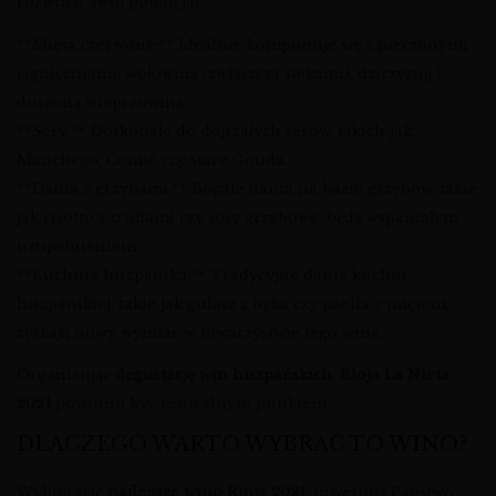
rozwinąć swój potencjał.
**Mięsa czerwone:** Idealnie komponuje się z pieczonymi
jagnięcinami, wołowiną (zwłaszcza stekami), dziczyzną i
duszoną wieprzowiną.
**Sery:** Doskonałe do dojrzałych serów, takich jak
Manchego, Comté czy stare Gouda.
**Dania z grzybami:** Bogate dania na bazie grzybów, takie
jak risotto z truflami czy sosy grzybowe, będą wspaniałym
uzupełnieniem.
**Kuchnia hiszpańska:** Tradycyjne dania kuchni
hiszpańskiej, takie jak gulasz z byka czy paella z mięsem,
zyskają nowy wymiar w towarzystwie tego wina.
Organizując
degustację win hiszpańskich
,
Rioja La Nieta
2021
powinno być centralnym punktem.
DLACZEGO WARTO WYBRAĆ TO WINO?
Wybierając
najlepsze wino Rioja 2021
, inwestują Państwo