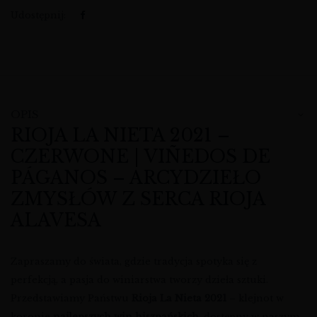
Udostępnij:
OPIS
RIOJA LA NIETA 2021 –
CZERWONE | VIÑEDOS DE
PÁGANOS – ARCYDZIEŁO
ZMYSŁÓW Z SERCA RIOJA
ALAVESA
Zapraszamy do świata, gdzie tradycja spotyka się z
perfekcją, a pasja do winiarstwa tworzy dzieła sztuki.
Przedstawiamy Państwu
Rioja La Nieta 2021
– klejnot w
koronie
najlepszych win hiszpańskich
, dostępny w naszym