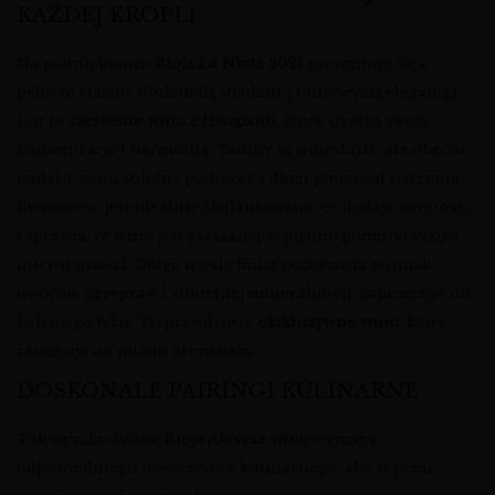
KAŻDEJ KROPLI
Na podniebieniu
Rioja La Nieta 2021
prezentuje się z
pełnym ciałem, doskonałą strukturą i niezwykłą elegancją.
Jest to
czerwone wino z Hiszpanii
, które urzeka swoją
koncentracją i harmonią. Taniny są jedwabiste, ale obecne,
nadając winu solidną podstawę i długi potencjał starzenia.
Kwasowość jest idealnie zbalansowana, co dodaje świeżości
i sprawia, że wino jest zaskakująco pijalne pomimo swojej
intensywności. Długi, trwały finisz pozostawia posmak
owoców, przypraw i subtelnej mineralności, zapraszając do
kolejnego łyku. To prawdziwie
ekskluzywne wino
, które
zasługuje na miano arcydzieła.
DOSKONAŁE PAIRINGI KULINARNE
Tak wyrafinowane
Rioja Alavesa wino
wymaga
odpowiedniego towarzystwa kulinarnego, aby w pełni