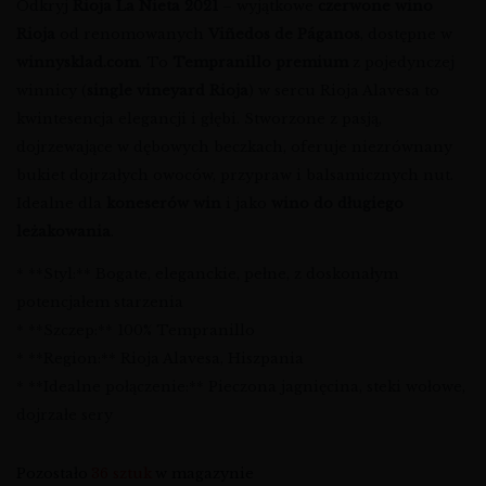
Odkryj
Rioja La Nieta 2021
– wyjątkowe
czerwone wino
Rioja
od renomowanych
Viñedos de Páganos
, dostępne w
winnysklad.com
. To
Tempranillo premium
z pojedynczej
winnicy (
single vineyard Rioja
) w sercu Rioja Alavesa to
kwintesencja elegancji i głębi. Stworzone z pasją,
dojrzewające w dębowych beczkach, oferuje niezrównany
bukiet dojrzałych owoców, przypraw i balsamicznych nut.
Idealne dla
koneserów win
i jako
wino do długiego
leżakowania
.
* **Styl:** Bogate, eleganckie, pełne, z doskonałym
potencjałem starzenia
* **Szczep:** 100% Tempranillo
* **Region:** Rioja Alavesa, Hiszpania
* **Idealne połączenie:** Pieczona jagnięcina, steki wołowe,
dojrzałe sery
Pozostało
36 sztuk
w magazynie