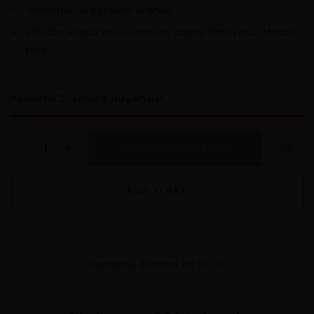
Starzenie: 18 miesięcy w dębie
Idealne połączenie: Czerwone mięsa, dziczyzna, dojrzałe
sery
Pozostało
36 sztuk
w magazynie
DODAJ DO KOSZYKA
KUP TERAZ
Darmowa dostawa od 360 zł