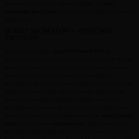
autentyczny charakter i najwyższą jakość. To
wino
hiszpańskie San Vicente
to prawdziwy przykład mistrzostwa
winiarskiego.
BUKIET AROMATÓW – SYMFONIA
ZMYSŁÓW
Już pierwszy kontakt z
Rioja San Vicente 2020
to
zaproszenie do podróży przez bogactwo aromatów. W nosie
dominują intensywne nuty dojrzałych ciemnych owoców:
czarnej porzeczki, jeżyny i wiśni, przeplatające się z
eleganckimi akcentami balsamicznymi, lukrecji i przypraw.
Delikatne niuanse dębu, takie jak wanilia, kakao i nuty
tostowe, harmonijnie uzupełniają bukiet, świadcząc o
perfekcyjnym starzeniu. W tle pojawiają się subtelne nuty
ziemiste i mineralne, charakterystyczne dla
wina z regionu
Rioja
. To prawdziwie
wyjątkowe wino
, które rozwija się w
kieliszku z każdą chwilą, oferując coraz to nowe doznania.