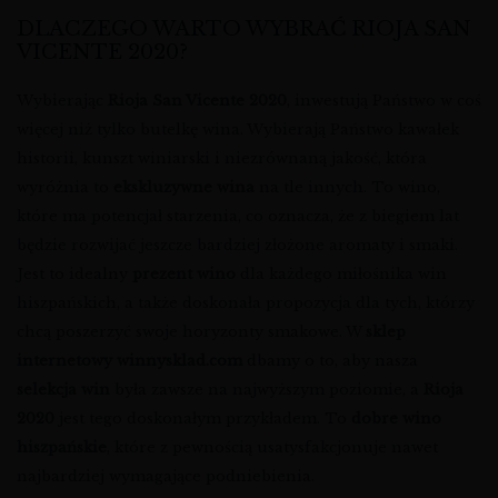
DLACZEGO WARTO WYBRAĆ RIOJA SAN
VICENTE 2020?
Wybierając
Rioja San Vicente 2020
, inwestują Państwo w coś
więcej niż tylko butelkę wina. Wybierają Państwo kawałek
historii, kunszt winiarski i niezrównaną jakość, która
wyróżnia to
ekskluzywne wina
na tle innych. To wino,
które ma potencjał starzenia, co oznacza, że z biegiem lat
będzie rozwijać jeszcze bardziej złożone aromaty i smaki.
Jest to idealny
prezent wino
dla każdego miłośnika win
hiszpańskich, a także doskonała propozycja dla tych, którzy
chcą poszerzyć swoje horyzonty smakowe. W
sklep
internetowy winnysklad.com
dbamy o to, aby nasza
selekcja win
była zawsze na najwyższym poziomie, a
Rioja
2020
jest tego doskonałym przykładem. To
dobre wino
hiszpańskie
, które z pewnością usatysfakcjonuje nawet
najbardziej wymagające podniebienia.