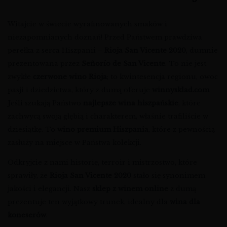
Witajcie w świecie wyrafinowanych smaków i
niezapomnianych doznań! Przed Państwem prawdziwa
perełka z serca Hiszpanii –
Rioja San Vicente 2020
, dumnie
prezentowana przez
Señorío de San Vicente
. To nie jest
zwykłe
czerwone wino Rioja
; to kwintesencja regionu, owoc
pasji i dziedzictwa, który z dumą oferuje
winnysklad.com
.
Jeśli szukają Państwo
najlepsze wina hiszpańskie
, które
zachwycą swoją głębią i charakterem, właśnie trafiliście w
dziesiątkę. To
wino premium Hiszpania
, które z pewnością
zasłuży na miejsce w Państwa kolekcji.
Odkryjcie z nami historię, terroir i mistrzostwo, które
sprawiły, że
Rioja San Vicente 2020
stało się synonimem
jakości i elegancji. Nasz
sklep z winem online
z dumą
prezentuje ten wyjątkowy trunek, idealny dla
wina dla
koneserów
.