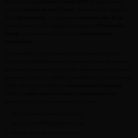
Przedstawiamy
Rioja San Vicente 2020
od legendarnej
winnicy
Señorío de San Vicente
– kwintesencję elegancji z
serca
Rioja Alavesa
. To wyjątkowe
czerwone wino Rioja
,
stworzone w 100% ze szlachetnego szczepu
Tempranillo
Peludo
, to prawdziwa perła wśród
najlepszych win
hiszpańskich
.
Dojrzewające przez 18 miesięcy w dębowych beczkach,
oferuje niezwykłą złożoność aromatów ciemnych owoców,
przypraw i balsamicznych nut. Na podniebieniu zachwyca
aksamitną strukturą i długim, satysfakcjonującym finiszem,
będąc idealnym przykładem
wino premium Hiszpania
.
Odkryj to
pełne czerwone wino
na
winnysklad.com
i
pozwól sobie na niezapomniane doznania.
Styl: Wytrawne, pełne, eleganckie
Szczep: 100% Tempranillo Peludo
Region: Rioja Alavesa, Hiszpania