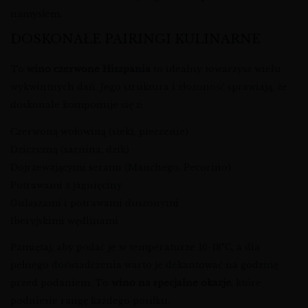
namysłem.
DOSKONAŁE PAIRINGI KULINARNE
To
wino czerwone Hiszpania
to idealny towarzysz wielu
wykwintnych dań. Jego struktura i złożoność sprawiają, że
doskonale komponuje się z:
Czerwoną wołowiną (steki, pieczenie)
Dziczyzną (sarnina, dzik)
Dojrzewającymi serami (Manchego, Pecorino)
Potrawami z jagnięciny
Gulaszami i potrawami duszonymi
Iberyjskimi wędlinami
Pamiętaj, aby podać je w temperaturze 16-18°C, a dla
pełnego doświadczenia warto je dekantować na godzinę
przed podaniem. To
wino na specjalne okazje
, które
podniesie rangę każdego posiłku.