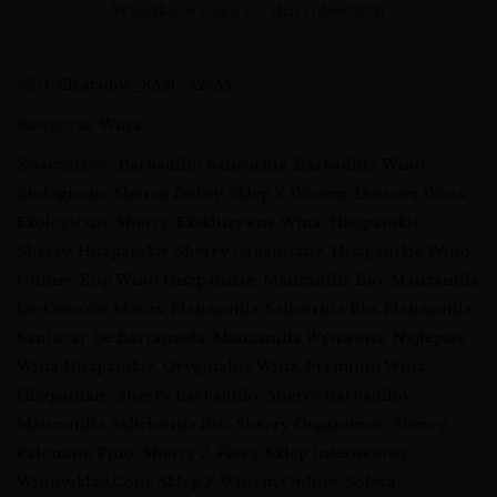
Wysyłka: w ciągu 3-7 dni roboczych
SKU:
Elcatador_8A9C-425A5
Kategoria:
Wina
Znaczników:
Barbadillo Salicornia
,
Barbadillo Wino
,
Biologiczne Sherry
,
Dobry Sklep Z Winem
,
Dostawa Wina
,
Ekologiczne Sherry
,
Ekskluzywne Wina
,
Hiszpańskie
Sherry
,
Hiszpańskie Sherry Organiczne
,
Hiszpańskie Wino
Online
,
Kup Wino Hiszpańskie
,
Manzanilla Bio
,
Manzanilla
Do Owoców Morza
,
Manzanilla Salicornia Bio
,
Manzanilla
Sanlúcar De Barrameda
,
Manzanilla Wytrawna
,
Najlepsze
Wina Hiszpańskie
,
Oryginalne Wina
,
Premium Wina
Hiszpańskie
,
Sherry Barbadillo
,
Sherry Barbadillo
Manzanilla Saliciornia Bio
,
Sherry Organiczne
,
Sherry
Palomino Fino
,
Sherry Z Florą
,
Sklep Internetowy
Winnysklad.com
,
Sklep Z Winem Online
,
Solera