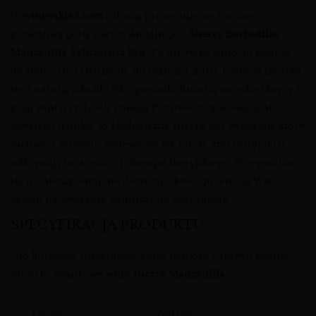
W
winnysklad.com
z dumą prezentujemy Państwu
prawdziwą perłę z serca Andaluzji –
Sherry Barbadillo
Manzanilla Saliciornia Bio
. To nie tylko wino, to podróż
do słonecznej Hiszpanii, do regionu, gdzie tradycja spotyka
się z naturą, a każdy łyk opowiada historię morskiej bryzy i
pasji winiarzy. Jeżeli szukają Państwo czegoś więcej niż
zwykłego trunku, to
ekologiczne sherry
jest wyborem, który
zachwyci zarówno koneserów, jak i tych, którzy dopiero
odkrywają świat win z Półwyspu Iberyjskiego. Przygotujcie
się na niezapomniane doznania, które przeniosą Was
prosto na wybrzeże Sanlúcar de Barrameda.
SPECYFIKACJA PRODUKTU
Oto kluczowe informacje, które pomogą Państwu poznać
bliżej to wyjątkowe
wino sherry Manzanilla
:
Cecha
Wartość