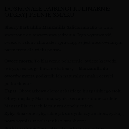
DOSKONAŁE PAIRINGI KULINARNE:
ODKRYJ PEŁNIĘ SMAKU
Sherry Barbadillo Manzanilla Saliciornia Bio
to wino
stworzone do towarzystwa jedzenia. Jego wytrawność,
świeżość i słony charakter sprawiają, że jest niezrównanym
partnerem dla wielu potraw.
Owoce morza:
To klasyczne połączenie. Świeże krewetki,
ostrygi, małże, grillowane kalmary –
Manzanilla do
owoców morza
podkreśli ich naturalny smak i oczyści
podniebienie.
Tapas:
Obowiązkowy element każdego hiszpańskiego stołu.
Oliwy, migdały Marcona, szynka serrano, solone sardele –
Manzanilla jest ich idealnym dopełnieniem.
Ryby:
Smażone ryby, takie jak sardynki czy anchois, zyskują
nowy wymiar w połączeniu z tym sherry.
Sushi i sashimi:
Niezwykłe, ale zaskakująco udane