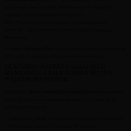
połączenie. Słony, umami charakter sherry doskonale
współgra z delikatnością surowej ryby.
Sery:
Wypróbujcie je z młodymi serami kozimi lub
owczymi – ich kwasowość i świeżość pięknie zagrają z
Manzanillą.
To
wino Palomino Fino
to prawdziwy kameleon kulinarny,
który potrafi zaskoczyć swoją wszechstronnością.
DLACZEGO SHERRY BARBADILLO
MANZANILLA SALICIORNIA BIO TO
WYJĄTKOWY WYBÓR?
Wybierając
Sherry Barbadillo Manzanilla Saliciornia Bio
,
decydują się Państwo na produkt, który wyróżnia się na
wielu płaszczyznach:
Organiczna jakość:
Certyfikowane jako wino organiczne,
gwarantuje czystość i szacunek dla natury.