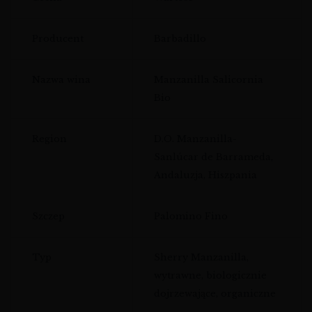
Producent
Barbadillo
Nazwa wina
Manzanilla Salicornia
Bio
Region
D.O. Manzanilla-
Sanlúcar de Barrameda,
Andaluzja, Hiszpania
Szczep
Palomino Fino
Typ
Sherry Manzanilla,
wytrawne, biologicznie
dojrzewające, organiczne