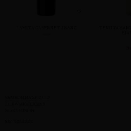
LAMITA CABERNET FRANC
TENUTA SANT
BIA
WINA
6
A&M KOMMA SP. Z O.O.
UL. EWANGELICKA 6
20-075 LUBLIN
NIP: 7123512474