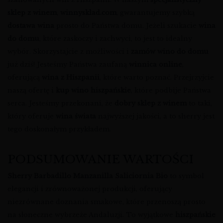
sklep z winem
,
winnysklad.com
, gwarantujemy szybką
dostawa wina
prosto do Państwa domu. Jeżeli szukacie
wina
do domu
, które zaskoczy i zachwyci, to jest to idealny
wybór. Skorzystajcie z możliwości i
zamów wino do domu
już dziś! Jesteśmy Państwa zaufaną
winnica online
,
oferującą
wina z Hiszpanii
, które warto poznać. Przejrzyjcie
naszą ofertę i
kup wino hiszpańskie
, które podbije Państwa
serca. Jesteśmy przekonani, że
dobry sklep z winem
to taki,
który oferuje
wina świata
najwyższej jakości, a to sherry jest
tego doskonałym przykładem.
PODSUMOWANIE WARTOŚCI
Sherry Barbadillo Manzanilla Saliciornia Bio
to symbol
elegancji i zrównoważonej produkcji, oferujący
niezrównane doznania smakowe, które przenoszą prosto
na słoneczne wybrzeże Andaluzji. To wyjątkowe
hiszpańskie