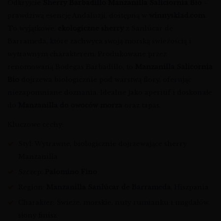
Odkryjcie
Sherry Barbadillo Manzanilla Saliciornia Bio
–
prawdziwą esencję Andaluzji, dostępną w
winnysklad.com
.
To wyjątkowe,
ekologiczne sherry
z Sanlúcar de
Barrameda, które zachwyca swoją morską świeżością i
wytrawnym charakterem. Produkowane przez
renomowaną Bodegas Barbadillo, to
Manzanilla Salicornia
Bio
dojrzewa biologicznie pod warstwą flory, oferując
niezapomniane doznania. Idealne jako aperitif i doskonałe
do
Manzanilla do owoców morza
oraz tapas.
Kluczowe cechy:
Styl: Wytrawne, biologicznie dojrzewające sherry
Manzanilla
Szczep:
Palomino Fino
Region:
Manzanilla Sanlúcar de Barrameda
, Hiszpania
Charakter: Świeże, morskie, nuty rumianku i migdałów,
słony finisz