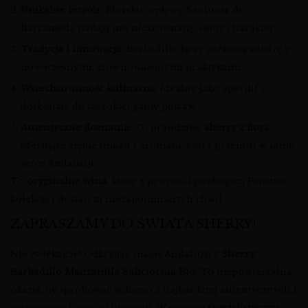
Unikalne terroir:
Morskie wpływy Sanlúcar de
Barrameda nadają mu niezrównany, słony charakter.
Tradycja i innowacja:
Barbadillo łączy wiekową wiedzę z
nowoczesnymi, zrównoważonymi praktykami.
Wszechstronność kulinarna:
Idealne jako aperitif i
doskonałe do szerokiej gamy potraw.
Autentyczne doznania:
To prawdziwe
sherry z florą
,
oferujące głębię smaku i aromatu, która przenosi w samo
serce Andaluzji.
To
oryginalne wina
, które z pewnością wzbogacą Państwa
kolekcję i dostarczą niezapomnianych chwil.
ZAPRASZAMY DO ŚWIATA SHERRY!
Nie zwlekajcie! Odkryjcie magię Andaluzji z
Sherry
Barbadillo Manzanilla Saliciornia Bio
. To niepowtarzalna
okazja, by spróbować jednego z najbardziej autentycznych i
szanowanych win z Hiszpanii. W naszym
specjalistyczny