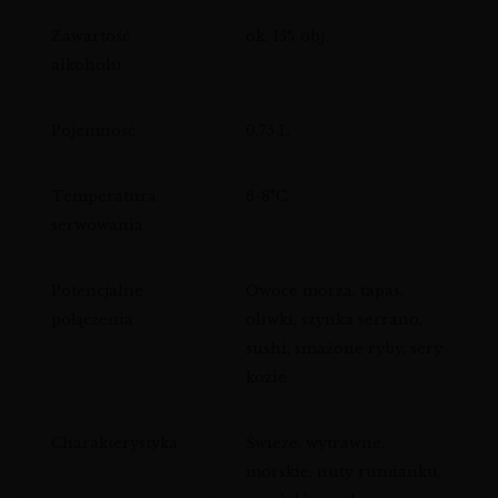
Zawartość
ok. 15% obj.
alkoholu
Pojemność
0,75 L
Temperatura
6-8°C
serwowania
Potencjalne
Owoce morza, tapas,
połączenia
oliwki, szynka serrano,
sushi, smażone ryby, sery
kozie
Charakterystyka
Świeże, wytrawne,
morskie, nuty rumianku,