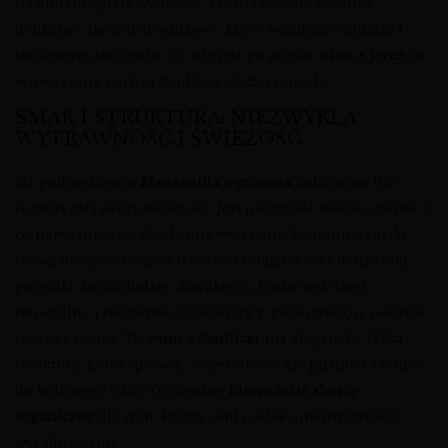
na andaluzyjskie wybrzeże. Można wyczuć również
delikatne akcenty drożdżowe, które świadczą o długim i
starannym starzeniu. To nie jest po prostu
wino z Jerez
; to
sensoryczny portret Sanlúcar de Barrameda.
SMAK I STRUKTURA: NIEZWYKŁA
WYTRAWNOŚĆ I ŚWIEŻOŚĆ
Na podniebieniu
Manzanilla wytrawna
Salicornia Bio
rozwija całą swoją złożoność. Jest niezwykle świeże, rześkie i,
co najważniejsze, absolutnie wytrawne. Dominują smaki
słonej bryzy, orzechów (zwłaszcza migdałów) i delikatnej
goryczki, która dodaje charakteru. Finisz jest długi,
mineralny i niezwykle orzeźwiający, pozostawiając posmak
morza i słońca. To
wino z Sanlúcar
ma elegancką, lekką
strukturę, która sprawia, że jest niezwykle pijalne i zachęca
do kolejnego łyku. To idealne
hiszpańskie sherry
organiczne
dla tych, którzy cenią sobie autentyczność i
wyrafinowanie.