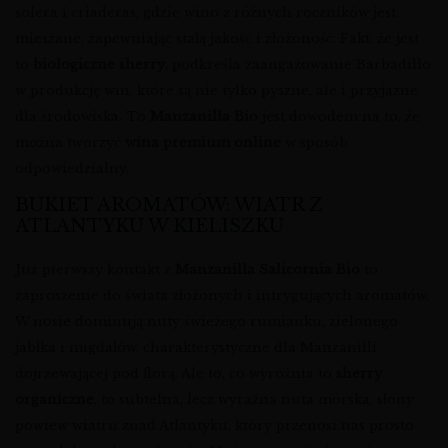
solera i criaderas, gdzie wino z różnych roczników jest
mieszane, zapewniając stałą jakość i złożoność. Fakt, że jest
to
biologiczne sherry
, podkreśla zaangażowanie Barbadillo
w produkcję win, które są nie tylko pyszne, ale i przyjazne
dla środowiska. To
Manzanilla Bio
jest dowodem na to, że
można tworzyć
wina premium online
w sposób
odpowiedzialny.
BUKIET AROMATÓW: WIATR Z
ATLANTYKU W KIELISZKU
Już pierwszy kontakt z
Manzanilla Salicornia Bio
to
zaproszenie do świata złożonych i intrygujących aromatów.
W nosie dominują nuty świeżego rumianku, zielonego
jabłka i migdałów, charakterystyczne dla Manzanilli
dojrzewającej pod florą. Ale to, co wyróżnia to
sherry
organiczne
, to subtelna, lecz wyraźna nuta morska, słony
powiew wiatru znad Atlantyku, który przenosi nas prosto