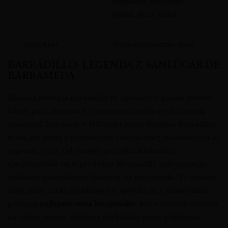
migdałów, zielonego
jabłka, słony finisz
Certyfikat
Wino organiczne (Bio)
BARBADILLO: LEGENDA Z SANLÚCAR DE
BARRAMEDA
Historia Bodegas Barbadillo to opowieść o ponad dwustu
latach pasji, innowacji i nierozerwalnych więzi z ziemią
Andaluzji. Założona w 1821 roku przez Benigno Barbadillo,
firma jest jedną z najstarszych i najbardziej szanowanych w
regionie Jerez. Od samego początku Barbadillo
specjalizowało się w produkcji Manzanilli, wykorzystując
unikalny mikroklimat Sanlúcar de Barrameda. To właśnie
tutaj, gdzie rzeka Guadalquivir spotyka się z Atlantykiem,
powstają
najlepsze wina hiszpańskie
, które zdobyły uznanie
na całym świecie. Rodzina Barbadillo przez pokolenia