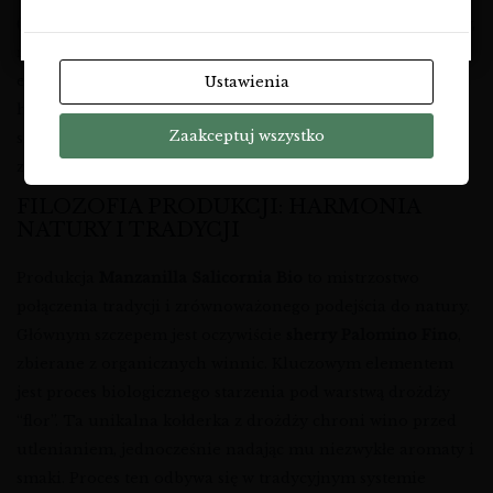
NIE
(biała, wapienna) nadają temu winu jego charakterystyczny,
niepowtarzalny profil. Uprawa winorośli w duchu
ekologicznym, bez użycia syntetycznych pestycydów i
Ustawienia
herbicydów, pozwala na pełne wyrażenie tego unikalnego
Zaakceptuj wszystko
siedliska. W
winnosklad
wierzymy, że autentyczność smaku
zaczyna się w winnicy.
FILOZOFIA PRODUKCJI: HARMONIA
NATURY I TRADYCJI
Produkcja
Manzanilla Salicornia Bio
to mistrzostwo
połączenia tradycji i zrównoważonego podejścia do natury.
Głównym szczepem jest oczywiście
sherry Palomino Fino
,
zbierane z organicznych winnic. Kluczowym elementem
jest proces biologicznego starzenia pod warstwą drożdży
“flor”. Ta unikalna kołderka z drożdży chroni wino przed
utlenianiem, jednocześnie nadając mu niezwykłe aromaty i
smaki. Proces ten odbywa się w tradycyjnym systemie