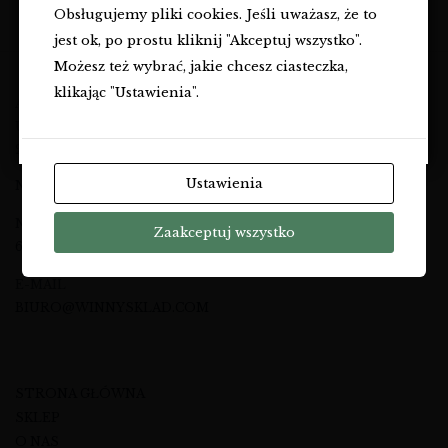
Obsługujemy pliki cookies. Jeśli uważasz, że to
Czy masz ukończone
18
lat?
jest ok, po prostu kliknij "Akceptuj wszystko".
TAK
Możesz też wybrać, jakie chcesz ciasteczka,
klikając "Ustawienia".
A&M KOMMA SP. Z O.O.
NIE
UL. EWANGELICKA 6
20-075 LUBLIN
Ustawienia
NIP: 7123512474
NUMER TELEFONU
Zaakceptuj wszystko
695 46 27 27
E-MAIL
BIURO@WINNYSKLAD.COM
STRONA GŁÓWNA
SKLEP
O NAS