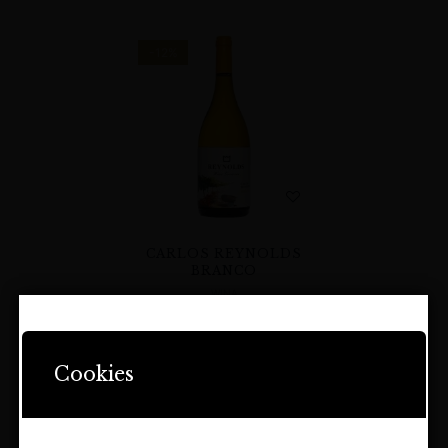
-12%
CARLOS REYNOLDS
BRANCO
WINA
82,00
zł
72,00
zł
STRONA ZAWIERA OFERTĘ
DOTYCZĄCĄ NAPOJÓW
Cookies
ALKOHOLOWYCH I JEST
PRZEZNACZONA TYLKO DLA
OSÓB PEŁNOLETNICH.