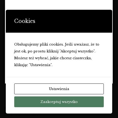
STRONA ZAWIERA OFERTĘ
DOTYCZĄCĄ NAPOJÓW
Cookies
ALKOHOLOWYCH I JEST
PRZEZNACZONA TYLKO DLA
SHERRY BARBADILLO
MAR DE FRADES
OSÓB PEŁNOLETNICH.
MANZANILLA LEVANTE
ALBARIÑO
WINA
WINA
Obsługujemy pliki cookies. Jeśli uważasz, że to
Czy masz ukończone
18
lat?
79,99
zł
120,00
zł
jest ok, po prostu kliknij "Akceptuj wszystko".
TAK
Możesz też wybrać, jakie chcesz ciasteczka,
klikając "Ustawienia".
NIE
Ustawienia
Zaakceptuj wszystko
A&M KOMMA SP. Z O.O.
UL. EWANGELICKA 6