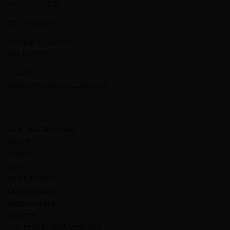
20-075 LUBLIN
NIP: 7123512474
NUMER TELEFONU
695 46 27 27
E-MAIL
BIURO@WINNYSKLAD.COM
STRONA GŁÓWNA
SKLEP
O NAS
BLOG
MOJE KONTO
LISTA ŻYCZEŃ
ZAMÓWIENIE
KOSZYK
POLITYKA PRYWATNOŚCI