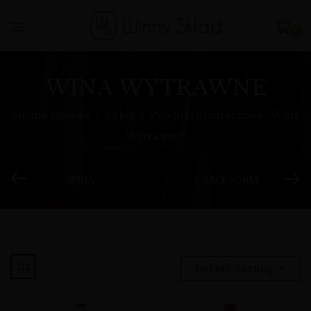
0
WINA WYTRAWNE
Strona główna
Sklep
Produkty oznaczone “Wina
Wytrawne”
WINA
AKCESORIA
Default Sorting