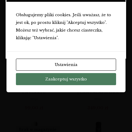
OSÓB PEŁNOLETNICH.
95,00
zł
89,00
zł
Obsługujemy pliki cookies. Jeśli uważasz, że to
Czy masz ukończone
18
lat?
jest ok, po prostu kliknij "Akceptuj wszystko".
TAK
Brak w magazynie
Możesz też wybrać, jakie chcesz ciasteczka,
klikając "Ustawienia".
NIE
Ustawienia
Zaakceptuj wszystko
BENJE 2021 – TENERYFA, |
VERDEJO LA OTEA 2023 –
ENVÍNATE
| CANTALAPIEDRA
WINA
WINA
99,00
zł
349,00
zł
Brak w magazynie