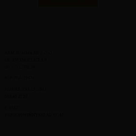
A&M KOMMA SP. Z O.O.
UL. EWANGELICKA 6
20-075 LUBLIN
NIP: 7123512474
NUMER TELEFONU
695 46 27 27
E-MAIL
BIURO@WINNYSKLAD.COM