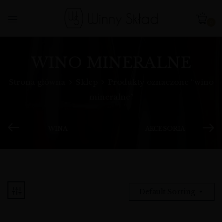
0
WINO MINERALNE
Strona główna
Sklep
Produkty oznaczone “wino
mineralne”
WINA
AKCESORIA
Default Sorting