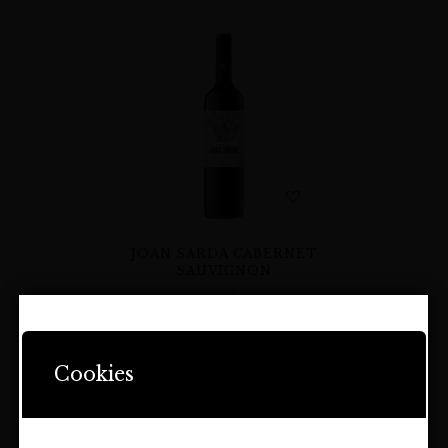
JOAN SARDÁ CABERNET
SAUVIGNON
WINA
55,00
zł
STRONA ZAWIERA OFERTĘ
DOTYCZĄCĄ NAPOJÓW
Cookies
ALKOHOLOWYCH I JEST
PRZEZNACZONA TYLKO DLA
OSÓB PEŁNOLETNICH.