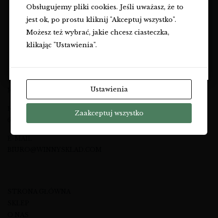
Obsługujemy pliki cookies. Jeśli uważasz, że to
Czy masz ukończone
18
lat?
jest ok, po prostu kliknij "Akceptuj wszystko".
TAK
Możesz też wybrać, jakie chcesz ciasteczka,
klikając "Ustawienia".
A&M KOMMA SP. Z O.O.
NIE
UL. EWANGELICKA 6
20-075 LUBLIN
Ustawienia
NIP: 7123512474
NUMER TELEFONU
Zaakceptuj wszystko
695 46 27 27
E-MAIL
BIURO@WINNYSKLAD.COM
STRONA GŁÓWNA
SKLEP
O NAS