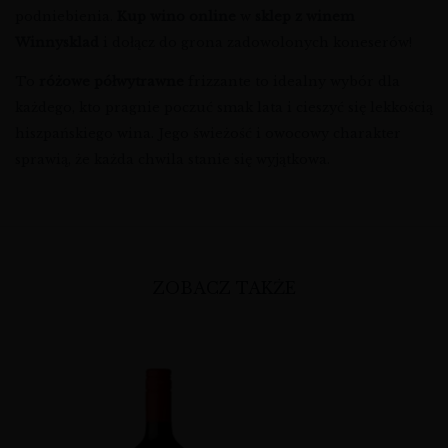
podniebienia.
Kup wino online
w
sklep z winem
Winnysklad
i dołącz do grona zadowolonych koneserów!
To
różowe półwytrawne
frizzante to idealny wybór dla
każdego, kto pragnie poczuć smak lata i cieszyć się lekkością
hiszpańskiego wina. Jego świeżość i owocowy charakter
sprawią, że każda chwila stanie się wyjątkowa.
ZOBACZ TAKŻE