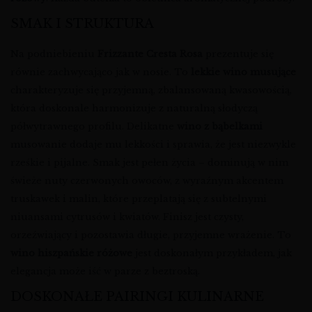
SMAK I STRUKTURA
Na podniebieniu
Frizzante Cresta Rosa
prezentuje się
równie zachwycająco jak w nosie. To
lekkie wino musujące
charakteryzuje się przyjemną, zbalansowaną kwasowością,
która doskonale harmonizuje z naturalną słodyczą
półwytrawnego profilu. Delikatne
wino z bąbelkami
musowanie dodaje mu lekkości i sprawia, że jest niezwykle
rześkie i pijalne. Smak jest pełen życia – dominują w nim
świeże nuty czerwonych owoców, z wyraźnym akcentem
truskawek i malin, które przeplatają się z subtelnymi
niuansami cytrusów i kwiatów. Finisz jest czysty,
orzeźwiający i pozostawia długie, przyjemne wrażenie. To
wino hiszpańskie różowe
jest doskonałym przykładem, jak
elegancja może iść w parze z beztroską.
DOSKONAŁE PAIRINGI KULINARNE