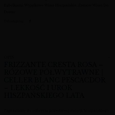
Bąbelkami
,
Wyjątkowe Wina Hiszpańskie
,
Zamów Wino Do
Domu
Udostępnij:
OPIS
FRIZZANTE CRESTA ROSA –
RÓŻOWE PÓŁWYTRAWNE |
CELLER BLANC PESCACDOR
– LEKKOŚĆ I UROK
HISZPAŃSKIEGO LATA
Zapraszamy do odkrycia prawdziwej esencji hiszpańskiego