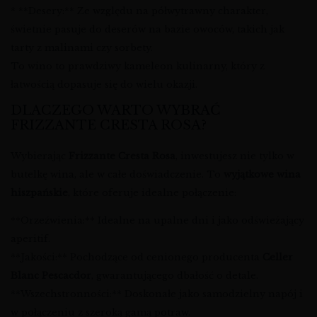
* **Desery:** Ze względu na półwytrawny charakter,
świetnie pasuje do deserów na bazie owoców, takich jak
tarty z malinami czy sorbety.
To wino to prawdziwy kameleon kulinarny, który z
łatwością dopasuje się do wielu okazji.
DLACZEGO WARTO WYBRAĆ
FRIZZANTE CRESTA ROSA?
Wybierając
Frizzante Cresta Rosa
, inwestujesz nie tylko w
butelkę wina, ale w całe doświadczenie. To
wyjątkowe wina
hiszpańskie
, które oferuje idealne połączenie:
**Orzeźwienia:** Idealne na upalne dni i jako odświeżający
aperitif.
**Jakości:** Pochodzące od cenionego producenta
Celler
Blanc Pescacdor
, gwarantującego dbałość o detale.
**Wszechstronności:** Doskonałe jako samodzielny napój i
w połączeniu z szeroką gamą potraw.