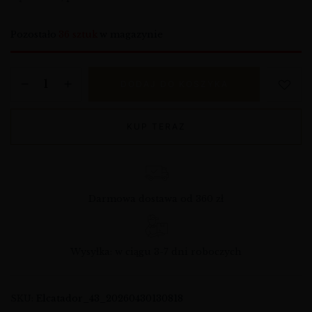
Pozostało
36 sztuk
w magazynie
DODAJ DO KOSZYKA
KUP TERAZ
Darmowa dostawa od 360 zł
Wysyłka: w ciągu 3-7 dni roboczych
SKU:
Elcatador_43_20260430130818