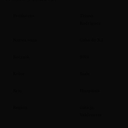
Producent
Telmo
Rodríguez
Nazwa wina
Gaba do Xil
Rocznik
2024
Kolor
Białe
Kraj
Hiszpania
Region
Galicja,
Valdeorras