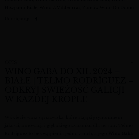
Hiszpanii Białe
,
Wino Z Valdeorras
,
Zamów Wino Do Domu
Udostępnij:
OPIS
WINO GABA DO XIL 2024 –
BIAŁE | TELMO RODRÍGUEZ –
ODKRYJ ŚWIEŻOŚĆ GALICJI
W KAŻDEJ KROPLI!
W świecie wina są nazwiska, które stają się synonimem
jakości, innowacji i głębokiego szacunku dla terroir. Telmo
Rodríguez to bez wątpienia jedno z nich, a jego
Wino Gaba