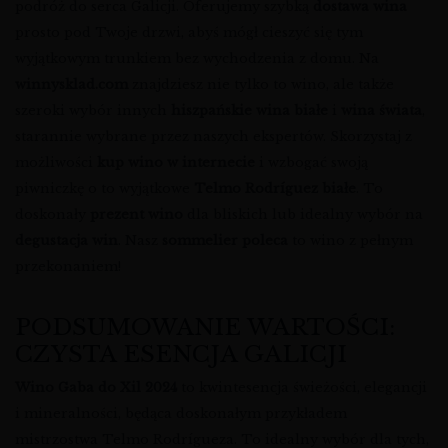
podróż do serca Galicji. Oferujemy szybką
dostawa wina
prosto pod Twoje drzwi, abyś mógł cieszyć się tym
wyjątkowym trunkiem bez wychodzenia z domu. Na
winnysklad.com
znajdziesz nie tylko to wino, ale także
szeroki wybór innych
hiszpańskie wina białe
i
wina świata
,
starannie wybrane przez naszych ekspertów. Skorzystaj z
możliwości
kup wino w internecie
i wzbogać swoją
piwniczkę o to wyjątkowe
Telmo Rodríguez białe
. To
doskonały
prezent wino
dla bliskich lub idealny wybór na
degustacja win
. Nasz
sommelier poleca
to wino z pełnym
przekonaniem!
PODSUMOWANIE WARTOŚCI:
CZYSTA ESENCJA GALICJI
Wino Gaba do Xil 2024
to kwintesencja świeżości, elegancji
i mineralności, będąca doskonałym przykładem
mistrzostwa Telmo Rodrígueza. To idealny wybór dla tych,