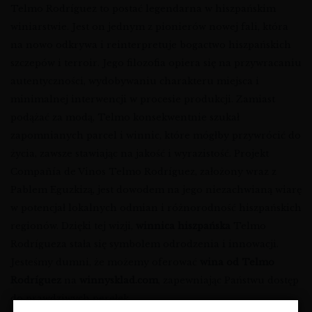
Telmo Rodríguez to postać legendarna w hiszpańskim
winiarstwie. Jest on jednym z pionierów nowej fali, która
na nowo odkrywa i reinterpretuje bogactwo hiszpańskich
szczepów i terroir. Jego filozofia opiera się na przywracaniu
autentyczności, wydobywaniu charakteru miejsca i
minimalnej interwencji w procesie produkcji. Zamiast
podążać za modą, Telmo konsekwentnie szukał
zapomnianych parcel i winnic, które mógłby przywrócić do
życia, zawsze stawiając na jakość i wyrazistość. Projekt
Compañía de Vinos Telmo Rodríguez, założony wraz z
Pablem Eguzkizą, jest dowodem na jego niezachwianą wiarę
w potencjał lokalnych odmian i różnorodność hiszpańskich
regionów. Dzięki tej wizji,
winnica hiszpańska
Telmo
Rodrígueza stała się symbolem odrodzenia i innowacji.
Jesteśmy dumni, że możemy oferować
wina od Telmo
Rodríguez
na
winnysklad.com
, zapewniając Państwu dostęp
do prawdziwych perełek.