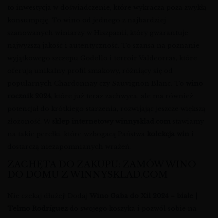
to inwestycja w doświadczenie, które wykracza poza zwykłą
konsumpcję. To wino od jednego z najbardziej
szanowanych winiarzy w Hiszpanii, który gwarantuje
najwyższą jakość i autentyczność. To szansa na poznanie
wyjątkowego szczepu Godello i terroir Valdeorras, które
oferują unikalny profil smakowy, różniący się od
popularnych Chardonnay czy Sauvignon Blanc. To
wino
rocznik 2024
, które już teraz zachwyca, ale ma również
potencjał do krótkiego starzenia, rozwijając jeszcze większą
złożoność. W
sklep internetowy winnysklad.com
stawiamy
na takie perełki, które wzbogacą Państwa
kolekcja win
i
dostarczą niezapomnianych wrażeń.
ZACHĘTA DO ZAKUPU: ZAMÓW WINO
DO DOMU Z WINNYSKLAD.COM
Nie czekaj dłużej! Dodaj
Wino Gaba do Xil 2024 – białe |
Telmo Rodríguez
do swojego koszyka i pozwól sobie na