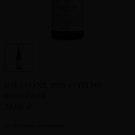
GABA DO XIL 2024 – | TELMO
RODRÍGUEZ
79,99
zł
30
obecnie oglądających