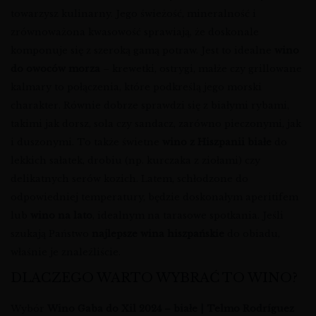
towarzysz kulinarny. Jego świeżość, mineralność i
zrównoważona kwasowość sprawiają, że doskonale
komponuje się z szeroką gamą potraw. Jest to idealne
wino
do owoców morza
– krewetki, ostrygi, małże czy grillowane
kalmary to połączenia, które podkreślą jego morski
charakter. Równie dobrze sprawdzi się z białymi rybami,
takimi jak dorsz, sola czy sandacz, zarówno pieczonymi, jak
i duszonymi. To także świetne
wino z Hiszpanii białe
do
lekkich sałatek, drobiu (np. kurczaka z ziołami) czy
delikatnych serów kozich. Latem, schłodzone do
odpowiedniej temperatury, będzie doskonałym aperitifem
lub
wino na lato
, idealnym na tarasowe spotkania. Jeśli
szukają Państwo
najlepsze wina hiszpańskie
do obiadu,
właśnie je znaleźliście.
DLACZEGO WARTO WYBRAĆ TO WINO?
Wybór
Wino Gaba do Xil 2024 – białe | Telmo Rodríguez