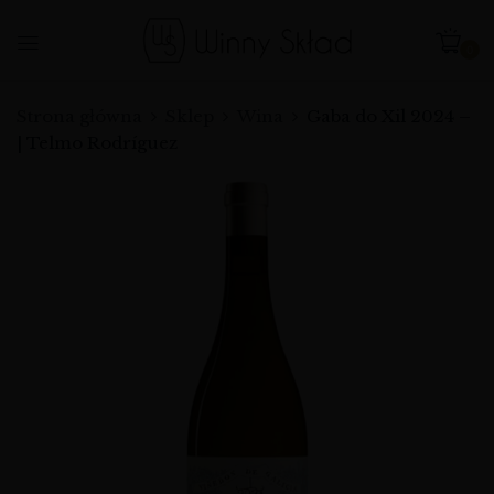
0
Strona główna
Sklep
Wina
Gaba do Xil 2024 –
| Telmo Rodríguez