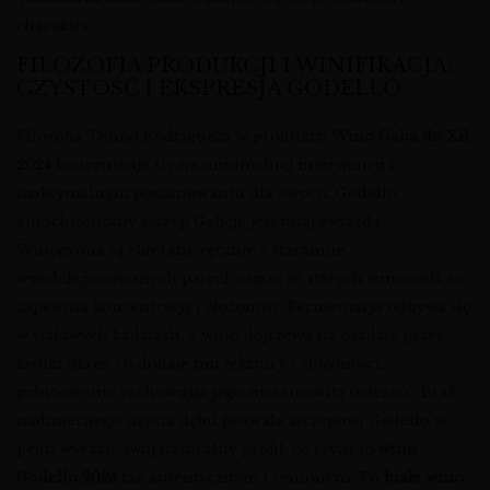
charakter.
FILOZOFIA PRODUKCJI I WINIFIKACJA:
CZYSTOŚĆ I EKSPRESJA GODELLO
Filozofia Telmo Rodrígueza w produkcji
Wino Gaba do Xil
2024
koncentruje się na minimalnej interwencji i
maksymalnym poszanowaniu dla owocu. Godello,
autochtoniczny szczep Galicji, jest tutaj gwiazdą.
Winogrona są zbierane ręcznie z starannie
wyselekcjonowanych parcel, często ze starych winorośli, co
zapewnia koncentrację i złożoność. Fermentacja odbywa się
w stalowych kadziach, a wino dojrzewa na osadzie przez
krótki okres, co dodaje mu tekstury i złożoności,
jednocześnie zachowując jego niesamowitą świeżość. Brak
nadmiernego użycia dębu pozwala szczepowi Godello w
pełni wyrazić swój naturalny profil, co czyni to
wino
Godello 2024
tak autentycznym i cenionym. To
białe wino