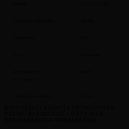
Szczep
Godello (100%)
Zawartość alkoholu
ok. 13%
Pojemność
0,75 L
Typ
Wytrawne
Temperatura
8-10°C
serwowania
Potencjał starzenia
3-5 lat
HISTORIA I TRADYCJA PRODUCENTA:
TELMO RODRÍGUEZ – WIZJONER
HISZPAŃSKIEGO WINIARSTWA